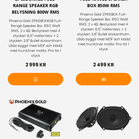
RANGE SPEAKER RGB
BOX 850W RMS
BELYSNING 800W RMS
Phoenix Gold ZP65BOX Full-
Range Speaker Box. 850 Watt
Phoenix Gold ZP65BOXRGB Full-
RMS, 2 x 4Ω. Bestyckad med 4
Range Speaker Box. 850 Watt
stycken 6,5" mellanbas + 2
RMS, 2 x 4Ω. Bestyckad med 4
stycken 3,8" Bullet diskanthorn.
stycken 6,5" mellanbas + 2
Låda byggd med MDF och klädd
stycken 3,8" Bullet diskanthorn.
med trunkliner matta. Pris för 1
Låda byggd med MDF och klädd
styck
med trunkliner matta. Pris för 1
styck
2 999 KR
2 499 KR
Bevaka
Mer info