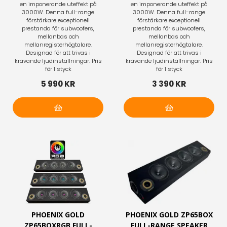
en imponerande uteffekt på
en imponerande uteffekt på
3000W. Denna full-range
3000W. Denna full-range
förstärkare exceptionell
förstärkare exceptionell
prestanda för subwoofers,
prestanda för subwoofers,
mellanbas och
mellanbas och
mellanregisterhögtalare.
mellanregisterhögtalare.
Designad för att trivas i
Designad för att trivas i
krävande ljudinställningar. Pris
krävande ljudinställningar. Pris
för 1 styck
för 1 styck
5 990 KR
3 390 KR
Lägg i varukorg
Lägg i varukorg
PHOENIX GOLD
PHOENIX GOLD ZP65BOX
ZP65BOXRGB FULL-
FULL-RANGE SPEAKER