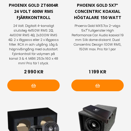
PHOENIX GOLD ZT6004R
PHOENIX GOLD 5X7"
24 VOLT 600W RMS
CONCENTRIC KOAXIAL
FJÄRRKONTROLL
HÖGTALARE 150 WATT
24 Volt. Digitalt 4-kanaligt
Phoenix Gold MX57cx 2-vägs
slutsteg 4x150W RMS 2Ω,
5x7" fullgerister High
4x100W RMS 4Ω, 2x300W RMS
Performance Car Audio koaxial 19
4Ω. 2 x lågpass eller 2 x lågpass
mm Silk dome diskant. Dual
filter. RCA in och utgång. Låg &
Concentric Design 100W RMS,
högnivåingång med autostart.
150W max. Pris för 1 par
Fjärrkontroll för volymen på
kanal 3 & 4. Mått 253x 160 x 48
mm! Pris för 1 styck.
2 990 KR
1 199 KR
Lägg i varukorg
Lägg i varukorg