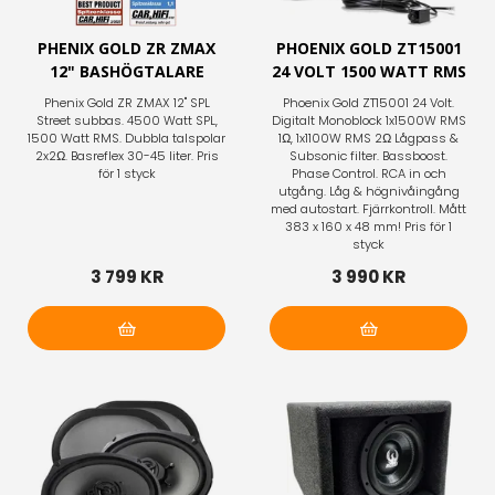
PHENIX GOLD ZR ZMAX
PHOENIX GOLD ZT15001
12" BASHÖGTALARE
24 VOLT 1500 WATT RMS
Phenix Gold ZR ZMAX 12" SPL
Phoenix Gold ZT15001 24 Volt.
Street subbas. 4500 Watt SPL,
Digitalt Monoblock 1x1500W RMS
1500 Watt RMS. Dubbla talspolar
1Ω, 1x1100W RMS 2Ω Lågpass &
2x2Ω. Basreflex 30-45 liter. Pris
Subsonic filter. Bassboost.
för 1 styck
Phase Control. RCA in och
utgång. Låg & högnivåingång
med autostart. Fjärrkontroll. Mått
383 x 160 x 48 mm! Pris för 1
styck
3 799 KR
3 990 KR
Lägg i varukorg
Lägg i varukorg