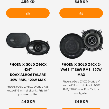
499 KR
549 KR
Lägg i varukorg
Lägg i varukorg
PHOENIX GOLD Z46CX
PHOENIX GOLD Z4CX 2-
4X6"
VÄGS 4" 30W RMS, 120W
KOAXIALHÖGTALARE
MAX
30W RMS, 120W MAX
Phoenix Gold Z4CX 2-vägs 4"
koaxial 19 mm diskant. 30W
Phoenix Gold Z46CX 2-vägs 4x6"
RMS, 120W max. Pris för 1 par
koaxial 19 mm diskant. . Pris för 1
med galler.
par med galler.
440 KR
349 KR