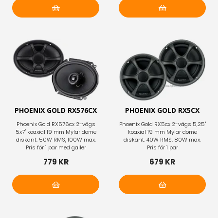
Lägg i varukorg
Lägg i varukorg
PHOENIX GOLD RX576CX
PHOENIX GOLD RX5CX
Phoenix Gold RX576cx 2-vägs
Phoenix Gold RX5cx 2-vägs 5,25"
5x7" koaxial 19 mm Mylar dome
koaxial 19 mm Mylar dome
diskant. 50W RMS, 100W max.
diskant. 40W RMS, 80W max.
Pris för 1 par med galler
Pris för 1 par
779 KR
679 KR
Lägg i varukorg
Lägg i varukorg