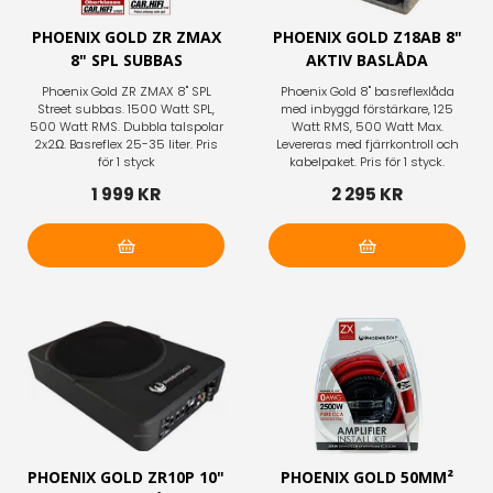
PHOENIX GOLD ZR ZMAX
PHOENIX GOLD Z18AB 8"
8" SPL SUBBAS
AKTIV BASLÅDA
Phoenix Gold ZR ZMAX 8" SPL
Phoenix Gold 8" basreflexlåda
Street subbas. 1500 Watt SPL,
med inbyggd förstärkare, 125
500 Watt RMS. Dubbla talspolar
Watt RMS, 500 Watt Max.
2x2Ω. Basreflex 25-35 liter. Pris
Levereras med fjärrkontroll och
för 1 styck
kabelpaket. Pris för 1 styck.
1 999 KR
2 295 KR
Lägg i varukorg
Lägg i varukorg
PHOENIX GOLD ZR10P 10"
PHOENIX GOLD 50MM²