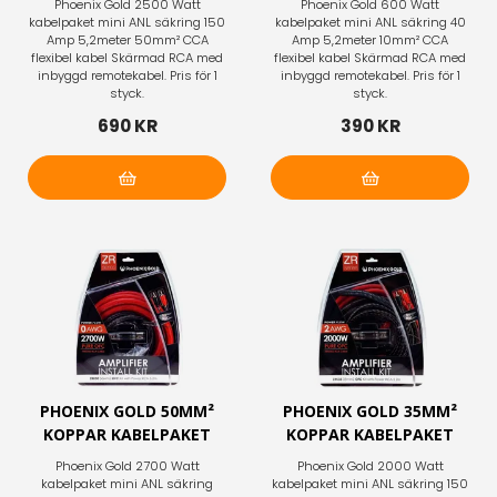
Phoenix Gold 2500 Watt
Phoenix Gold 600 Watt
kabelpaket mini ANL säkring 150
kabelpaket mini ANL säkring 40
Amp 5,2meter 50mm² CCA
Amp 5,2meter 10mm² CCA
flexibel kabel Skärmad RCA med
flexibel kabel Skärmad RCA med
inbyggd remotekabel. Pris för 1
inbyggd remotekabel. Pris för 1
styck.
styck.
690 KR
390 KR
Lägg i varukorg
Lägg i varukorg
PHOENIX GOLD 50MM²
PHOENIX GOLD 35MM²
KOPPAR KABELPAKET
KOPPAR KABELPAKET
Phoenix Gold 2700 Watt
Phoenix Gold 2000 Watt
kabelpaket mini ANL säkring
kabelpaket mini ANL säkring 150