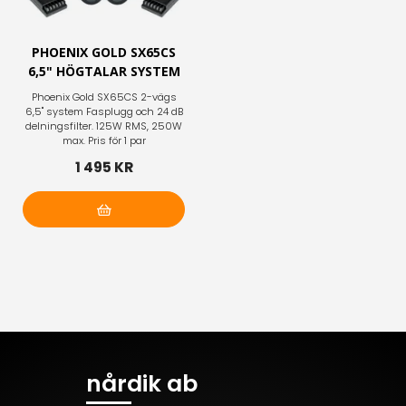
PHOENIX GOLD SX65CS
6,5" HÖGTALAR SYSTEM
Phoenix Gold SX65CS 2-vägs
6,5" system Fasplugg och 24 dB
delningsfilter. 125W RMS, 250W
max. Pris för 1 par
1 495 KR
Lägg i varukorg
nårdik ab