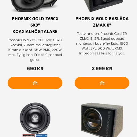
PHOENIX GOLD Z69CX
PHOENIX GOLD BASLÅDA
6X9"
ZMAX 8"
KOAXIALHÖGTALARE
Testvinnaren. Phoenix Gold ZR
ZMAX 8" SPL Street subbas
Phoenix Gold Z69CX 3-vägs 6x9"
monterad i basreflex låda. 1500
koaxial, 70mm mellanregister
Watt SPL, 500 Watt RMS.
19mm diskant. 55W RMS, 220W
Impedans1Ω. Pris för 1 styck.
max. Fyllig bas. Pris för 1 par med
galler.
690 KR
3 999 KR
Lägg i varukorg
Lägg i varukorg