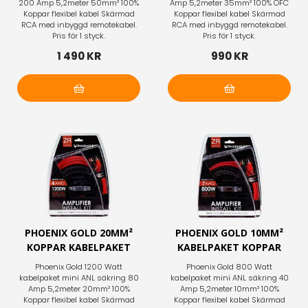
200 Amp 5,2meter 50mm² 100%
Amp 5,2meter 35mm² 100% OFC
Koppar flexibel kabel Skärmad
Koppar flexibel kabel Skärmad
RCA med inbyggd remotekabel.
RCA med inbyggd remotekabel.
Pris för 1 styck.
Pris för 1 styck.
1 490 KR
990 KR
Lägg i varukorg
Lägg i varukorg
PHOENIX GOLD 20MM²
PHOENIX GOLD 10MM²
KOPPAR KABELPAKET
KABELPAKET KOPPAR
Phoenix Gold 1200 Watt
Phoenix Gold 800 Watt
kabelpaket mini ANL säkring 80
kabelpaket mini ANL säkring 40
Amp 5,2meter 20mm² 100%
Amp 5,2meter 10mm² 100%
Koppar flexibel kabel Skärmad
Koppar flexibel kabel Skärmad