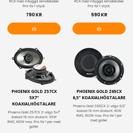
RCA med inbyggd remotekabel.
RCA med inbyggd remotekabel.
Pris för 1 styck.
Pris för 1 styck.
790 KR
590 KR
Lägg i varukorg
Lägg i varukorg
PHOENIX GOLD Z57CX
PHOENIX GOLD Z65CX
5X7"
6,5" KOAXIALHÖGTALARE
KOAXIALHÖGTALARE
Phoenix Gold Z65CX 2-vägs 6,5"
koaxial 19 mm diskant. 40W
Phoenix Gold Z57CX 2-vägs 5x7"
RMS, 160W max. Pris för 1 par
koaxial 19 mm diskant. 35W
med galler.
RMS, 140W max. Pris för 1 par med
galler.