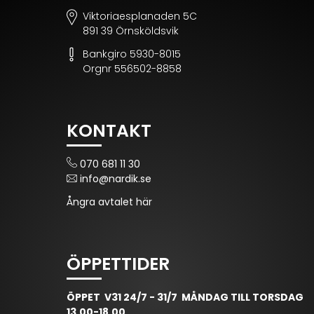
Viktoriaesplanaden 5C
891 39 Örnsköldsvik
Bankgiro 5930-8015
Orgnr 556502-8858
KONTAKT
070 681 11 30
info@nardik.se
Ångra avtalet här
ÖPPETTIDER
ÖPPET V31 24/7 - 31/7 MÅNDAG TILL TORSDAG
13.00-18.00