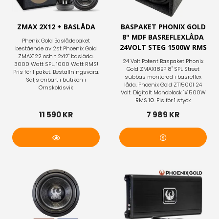
ZMAX 2X12 + BASLÅDA
BASPAKET PHONIX GOLD
8" MDF BASREFLEXLÅDA
Phenix Gold Baslådepaket
24VOLT STEG 1500W RMS
bestående av 2st Phoenix Gold
ZMAX122 och t 2x12'' baslåda.
24 Volt Potent Baspaket Phonix
3000 Watt SPL, 1000 Watt RMS!
Gold ZMAX18BP 8" SPL Street
Pris för 1 paket. Beställningsvara.
subbas monterad i basreflex
Säljs enbart i butiken i
låda. Phoenix Gold ZT15001 24
Örnsköldsvik
Volt. Digitalt Monoblock 1x1500W
RMS 1Ω. Pis för 1 styck
11 590 KR
7 989 KR
Bevaka
Mer info