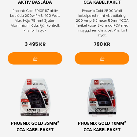
AKTIV BASLÅDA
CCA KABELPAKET
Phoenix Gold ZR10P 10" aktiv
Phoenix Gold 2500 Watt
baslåda 200w RMS, 400 Watt
kabelpaket mini ANL säkring
Max. Höjd 78mm! Gjuten
200 Amp 5,2meter 50mm² CCA
Aluminium låda. Fjärrkontroll.
flexibel kabel Skärmad RCA med
Pris för 1 styck
inbyggd remotekabel. Pris för 1
styck.
3 495 KR
790 KR
Lägg i varukorg
Lägg i varukorg
PHOENIX GOLD 35MM²
PHOENIX GOLD 10MM²
CCA KABELPAKET
CCA KABELPAKET