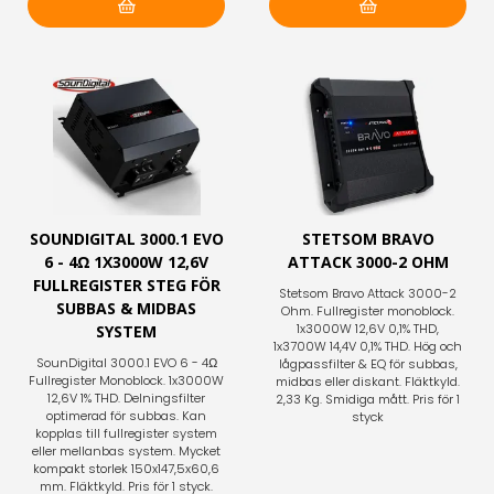
Lägg i varukorg
Lägg i varukorg
SOUNDIGITAL 3000.1 EVO
STETSOM BRAVO
6 - 4Ω 1X3000W 12,6V
ATTACK 3000-2 OHM
FULLREGISTER STEG FÖR
Stetsom Bravo Attack 3000-2
SUBBAS & MIDBAS
Ohm. Fullregister monoblock.
1x3000W 12,6V 0,1% THD,
SYSTEM
1x3700W 14,4V 0,1% THD. Hög och
SounDigital 3000.1 EVO 6 - 4Ω
lågpassfilter & EQ för subbas,
Fullregister Monoblock. 1x3000W
midbas eller diskant. Fläktkyld.
12,6V 1% THD. Delningsfilter
2,33 Kg. Smidiga mått. Pris för 1
optimerad för subbas. Kan
styck
kopplas till fullregister system
eller mellanbas system. Mycket
kompakt storlek 150x147,5x60,6
mm. Fläktkyld. Pris för 1 styck.