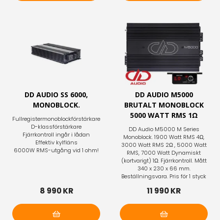
Lägg i varukorg
Lägg i varukorg
DD AUDIO SS 6000,
DD AUDIO M5000
MONOBLOCK.
BRUTALT MONOBLOCK
5000 WATT RMS 1Ω
Fullregistermonoblockförstärkare
D-klassförstärkare
DD Audio M5000 M Series
Fjärrkontroll ingår i lådan
Monoblock. 1900 Watt RMS 4Ω,
Effektiv kylfläns
3000 Watt RMS 2Ω , 5000 Watt
6000W RMS-utgång vid 1 ohm!
RMS, 7000 Watt Dynamiskt
(kortvarigt) 1Ω. Fjärrkontroll. Mått
340 x 230 x 66 mm.
Beställningsvara. Pris för 1 styck
8 990 KR
11 990 KR