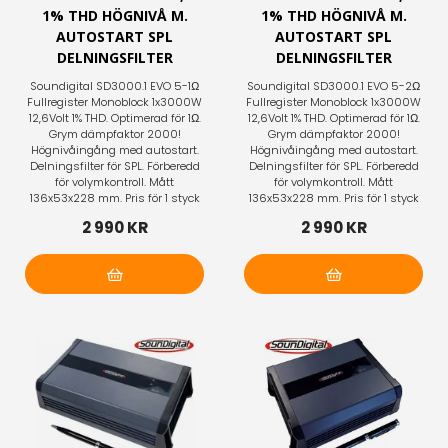
1% THD HÖGNIVÅ M.
1% THD HÖGNIVÅ M.
AUTOSTART SPL
AUTOSTART SPL
DELNINGSFILTER
DELNINGSFILTER
Soundigital SD3000.1 EVO 5-1Ω
Soundigital SD3000.1 EVO 5-2Ω
Fullregister Monoblock 1x3000W
Fullregister Monoblock 1x3000W
12,6Volt 1% THD. Optimerad för 1Ω.
12,6Volt 1% THD. Optimerad för 1Ω.
Grym dämpfaktor 2000!
Grym dämpfaktor 2000!
Högnivåingång med autostart.
Högnivåingång med autostart.
Delningsfilter för SPL. Förberedd
Delningsfilter för SPL. Förberedd
för volymkontroll. Mått
för volymkontroll. Mått
136x53x228 mm. Pris för 1 styck
136x53x228 mm. Pris för 1 styck
2 990 KR
2 990 KR
Lägg i varukorg
Lägg i varukorg