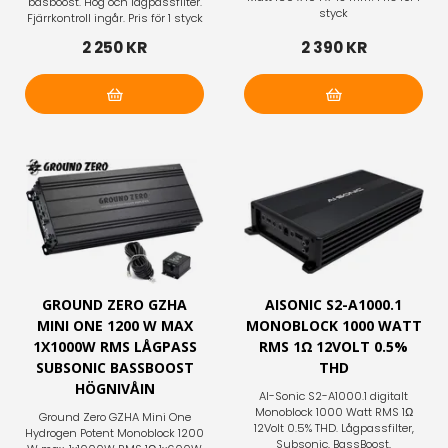
basboost. Hög och lågpassfilter.
styck
Fjärrkontroll ingår. Pris för 1 styck
2 250 KR
2 390 KR
Lägg i varukorg
Lägg i varukorg
GROUND ZERO GZHA
AISONIC S2-A1000.1
MINI ONE 1200 W MAX
MONOBLOCK 1000 WATT
1X1000W RMS LÅGPASS
RMS 1Ω 12VOLT 0.5%
SUBSONIC BASSBOOST
THD
HÖGNIVÅIN
AI-Sonic S2-A1000.1 digitalt
Monoblock 1000 Watt RMS 1Ω
Ground Zero GZHA Mini One
12Volt 0.5% THD. Lågpassfilter,
Hydrogen Potent Monoblock 1200
Subsonic, BassBoost,