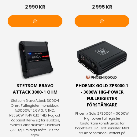
2 990 KR
2 995 KR
Lägg i varukorg
Lägg i varukorg
STETSOM BRAVO
PHOENIX GOLD ZP3000.1
ATTACK 3000-1 OHM
- 3000W HIG-POWER
FULLREGISTER
Stetsom Bravo Attack 3000-1
FÖRSTÄRKARE
Ohm. Fullregister monoblock.
1x3000W 12,6V 0,1% THD,
Phoenix Gold ZP3000.1 - 3000W
1x3350W 14,4V 0,1% THD. Hög och
Hig-power fullregister
lågpassfilter & EQ för subbas,
förstärkare konstruerad för
midbas eller diskant. Fläktkyld.
högeffekts SPL-entusiaster. Med
2,33 Kg. Smidiga mått. Pris för 1
en imponerande uteffekt på
styck