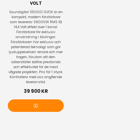
VOLT
Soundigital 35000.1 EVOX är en
kompakt, modern förstärkare
som levererar 39000W RMS 1Ω
14,4 Volt effekt över 1 kanal.
Förstärkare för exklusiv
användning i tävlingar.
Förstärkaren har exklusiv och
patenterad teknologi som gör
ljudupplevelsen renare och mer
trogen, förutom att den
säkerställer bättre prestanda
och effektivitet för de mest
vågade projekten. Pris för 1 styck.
Kontrollera med oss angående
leveranstid.
39 900 KR
Mer info