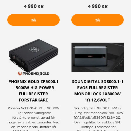
4 990 KR
4 990 KR
Lägg i varukorg
Lägg i varukorg
PHOENIX GOLD ZP5000.1
SOUNDIGITAL SD8000.1-1
- 5000W HIG-POWER
EVO5 FULLREGISTER
FULLREGISTER
MONOBLOCK 1X8000W
FÖRSTÄRKARE
1Ω 12,6VOLT
Phoenix Gold ZP5000.1 - 3000W
Soundigital SD8000.1-1 EVO5
Hig-power fullregister
Fullregister monoblock 1x8000W
förstärkare konstruerad för
1Ω 12,6Volt, 1x5360W 12,6V 2Ω.
högeffekts SPL-entusiaster. Med
Delningsfilter för subbas SPL.
en imponerande uteffekt på
Fläktkyld. Förberedd för