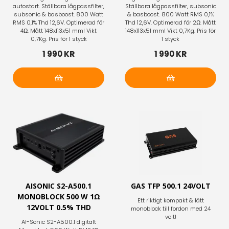
autostart. Ställbara lågpassfilter,
Ställbara lågpassfilter, subsonic
subsonic & basboost. 800 Watt
& basboost. 800 Watt RMS 0,1%
RMS 0,1% Thd 12,6V. Optimerad för
Thd 12,6V. Optimerad för 2Ω. Mått
4Ω. Mått 148x113x51 mm! Vikt
148x113x51 mm! Vikt 0,7Kg. Pris för
0,7Kg. Pris för 1 styck
1 styck
1 990 KR
1 990 KR
Lägg i varukorg
Lägg i varukorg
AISONIC S2-A500.1
GAS TFP 500.1 24VOLT
MONOBLOCK 500 W 1Ω
Ett riktigt kompakt & lätt
12VOLT 0.5% THD
monoblock till fordon med 24
volt!
AI-Sonic S2-A500.1 digitalt