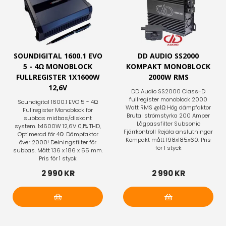
SOUNDIGITAL 1600.1 EVO
DD AUDIO SS2000
5 - 4Ω MONOBLOCK
KOMPAKT MONOBLOCK
FULLREGISTER 1X1600W
2000W RMS
12,6V
DD Audio SS2000 Class-D
fullregister monoblock 2000
Soundigital 1600.1 EVO 5 - 4Ω
Watt RMS @1Ω Hög dämpfaktor
Fullregister Monoblock för
Brutal strömstyrka 200 Amper
subbas midbas/diskant
Lågpassfilter Subsonic
system. 1x1600W 12,6V 0,1% THD,
Fjärrkontroll Rejäla anslutningar
Optimerad för 4Ω. Dämpfaktor
Kompakt mått 198x185x60. Pris
över 2000! Delningsfilter för
för 1 styck
subbas. Mått 136 x 186 x 55 mm.
Pris för 1 styck
2 990 KR
2 990 KR
Lägg i varukorg
Lägg i varukorg