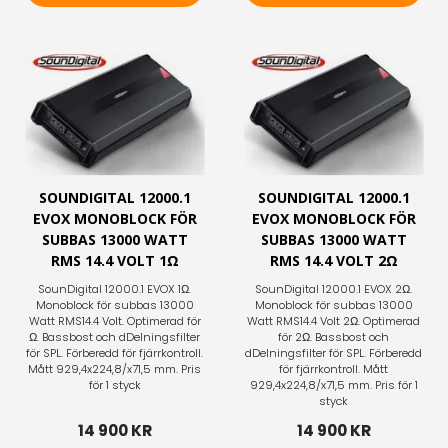
Lägg i varukorg
Lägg i varukorg
SOUNDIGITAL 12000.1
SOUNDIGITAL 12000.1
EVOX MONOBLOCK FÖR
EVOX MONOBLOCK FÖR
SUBBAS 13000 WATT
SUBBAS 13000 WATT
RMS 14.4 VOLT 1Ω
RMS 14.4 VOLT 2Ω
SounDigital 12000.1 EVOX 1Ω.
SounDigital 12000.1 EVOX 2Ω.
Monoblock för subbas 13000
Monoblock för subbas 13000
Watt RMS14.4 Volt. Optimerad för
Watt RMS14.4 Volt 2Ω. Optimerad
Ω. Bassbost och dDelningsfilter
för 2Ω. Bassbost och
för SPL. Förberedd för fjärrkontroll.
dDelningsfilter för SPL. Förberedd
Mått 929,4x224,8/x71,5 mm. Pris
för fjärrkontroll. Mått
för 1 styck
929,4x224,8/x71,5 mm. Pris för 1
styck
14 900 KR
14 900 KR