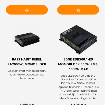
Lägg i varukorg
Lägg i varukorg
BASS HABIT REBEL
EDGE EDB500.1-E9
RA2000W, MONOBLOCK
MONOBLOCK 500W RMS,
1000W MAX
Galet prisvärt monoblock från
Bass Habits budgetvänliga
Edge EDB500.1-E9 Class-D
Rebel-serie!
Monoblock för bashögtalare
1000W Max, 500W 1Ω RMS,
Lågpass filter och Subsonic RCA
in/ut Bas Boost Högnivå med
autostart Fjärrkontroll Pris för 1
styck & så långt lagret räcker