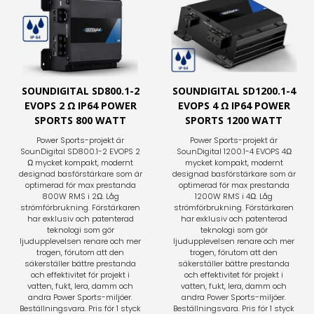
SOUNDIGITAL SD800.1-2
SOUNDIGITAL SD1200.1-4
EVOPS 2 Ω IP64 POWER
EVOPS 4 Ω IP64 POWER
SPORTS 800 WATT
SPORTS 1200 WATT
Power Sports-projekt är
Power Sports-projekt är
SounDigital SD800.1-2 EVOPS 2
SounDigital 1200.1-4 EVOPS 4Ω
Ω mycket kompakt, modernt
mycket kompakt, modernt
designad basförstärkare som är
designad basförstärkare som är
optimerad för max prestanda
optimerad för max prestanda
800W RMS i 2Ω. Låg
1200W RMS i 4Ω. Låg
strömförbrukning. Förstärkaren
strömförbrukning. Förstärkaren
har exklusiv och patenterad
har exklusiv och patenterad
teknologi som gör
teknologi som gör
ljudupplevelsen renare och mer
ljudupplevelsen renare och mer
trogen, förutom att den
trogen, förutom att den
säkerställer bättre prestanda
säkerställer bättre prestanda
och effektivitet för projekt i
och effektivitet för projekt i
vatten, fukt, lera, damm och
vatten, fukt, lera, damm och
andra Power Sports-miljöer.
andra Power Sports-miljöer.
Beställningsvara. Pris för 1 styck
Beställningsvara. Pris för 1 styck