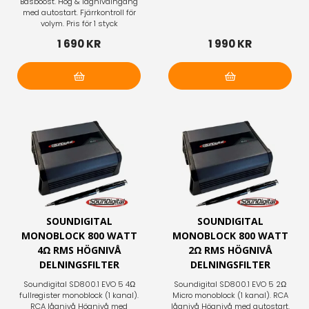
Basboost. Hög & lågnivåingång
med autostart. Fjärrkontroll för
volym. Pris för 1 styck
1 690 KR
1 990 KR
Lägg i varukorg
Lägg i varukorg
SOUNDIGITAL
SOUNDIGITAL
MONOBLOCK 800 WATT
MONOBLOCK 800 WATT
4Ω RMS HÖGNIVÅ
2Ω RMS HÖGNIVÅ
DELNINGSFILTER
DELNINGSFILTER
Soundigital SD800.1 EVO 5 4Ω
Soundigital SD800.1 EVO 5 2Ω
fullregister monoblock (1 kanal).
Micro monoblock (1 kanal). RCA
RCA lågnivå Högnivå med
lågnivå Högnivå med autostart.