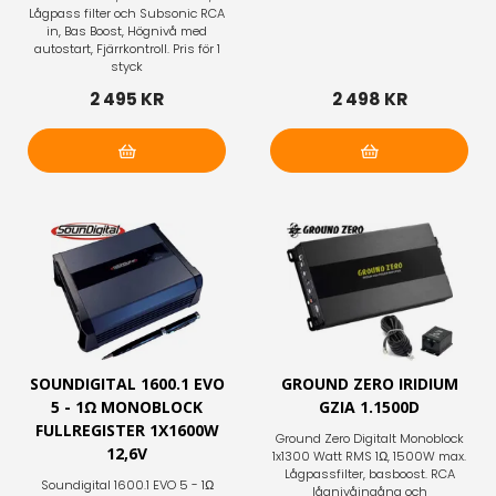
Lågpass filter och Subsonic RCA
in, Bas Boost, Högnivå med
autostart, Fjärrkontroll. Pris för 1
styck
2 495 KR
2 498 KR
Lägg i varukorg
Lägg i varukorg
SOUNDIGITAL 1600.1 EVO
GROUND ZERO IRIDIUM
5 - 1Ω MONOBLOCK
GZIA 1.1500D
FULLREGISTER 1X1600W
Ground Zero Digitalt Monoblock
12,6V
1x1300 Watt RMS 1Ω, 1500W max.
Lågpassfilter, basboost. RCA
Soundigital 1600.1 EVO 5 - 1Ω
lågnivåingång och