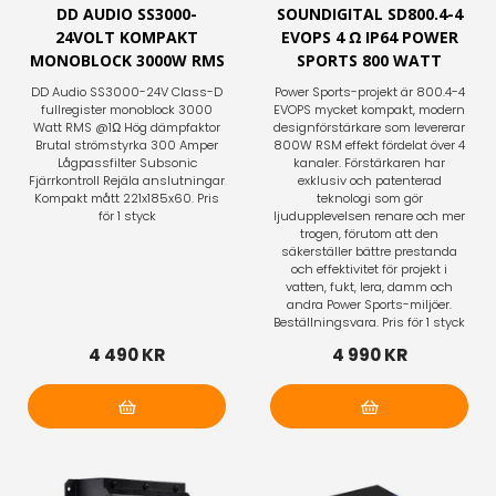
DD AUDIO SS3000-
SOUNDIGITAL SD800.4-4
24VOLT KOMPAKT
EVOPS 4 Ω IP64 POWER
MONOBLOCK 3000W RMS
SPORTS 800 WATT
DD Audio SS3000-24V Class-D
Power Sports-projekt är 800.4-4
fullregister monoblock 3000
EVOPS mycket kompakt, modern
Watt RMS @1Ω Hög dämpfaktor
designförstärkare som levererar
Brutal strömstyrka 300 Amper
800W RSM effekt fördelat över 4
Lågpassfilter Subsonic
kanaler. Förstärkaren har
Fjärrkontroll Rejäla anslutningar
exklusiv och patenterad
Kompakt mått 221x185x60. Pris
teknologi som gör
för 1 styck
ljudupplevelsen renare och mer
trogen, förutom att den
säkerställer bättre prestanda
och effektivitet för projekt i
vatten, fukt, lera, damm och
andra Power Sports-miljöer.
Beställningsvara. Pris för 1 styck
4 490 KR
4 990 KR
Lägg i varukorg
Lägg i varukorg