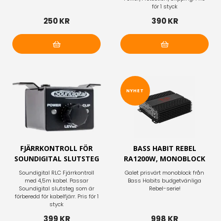
för 1 styck
250 KR
390 KR
Lägg i varukorg
Lägg i varukorg
NYHET
FJÄRRKONTROLL FÖR
BASS HABIT REBEL
SOUNDIGITAL SLUTSTEG
RA1200W, MONOBLOCK
Soundigital RLC Fjärrkontroll
Galet prisvärt monoblock från
med 4,5m kabel. Passar
Bass Habits budgetvänliga
Soundigital slutsteg som är
Rebel-serie!
förberedd för kabelfjärr. Pris för 1
styck
399 KR
998 KR