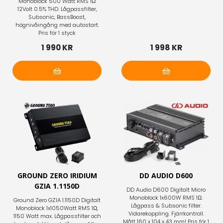
Monoblock 500 Watt RMS 1Ω
12Volt 0.5% THD. Lågpassfilter,
Subsonic, BassBoost,
högnivåingång med autostart.
Pris för 1 styck
1 990 KR
1 998 KR
Lägg i varukorg
Lägg i varukorg
GROUND ZERO IRIDIUM
DD AUDIO D600
GZIA 1.1150D
DD Audio D600 Digitalt Micro
Monoblock 1x600W RMS 1Ω.
Ground Zero GZIA 1.1150D Digitalt
Lågpass & Subsonic filter.
Monoblock 1x1050Watt RMS 1Ω,
Vidarekoppling. Fjärrkontroll.
1150 Watt max. Lågpassfilter och
Mått 160 x 104 x 43 mm! Pris för 1