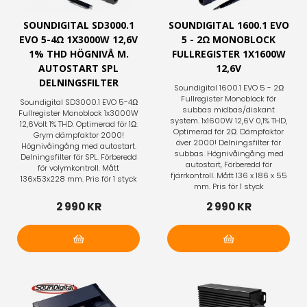
SOUNDIGITAL SD3000.1
SOUNDIGITAL 1600.1 EVO
EVO 5-4Ω 1X3000W 12,6V
5 - 2Ω MONOBLOCK
1% THD HÖGNIVÅ M.
FULLREGISTER 1X1600W
AUTOSTART SPL
12,6V
DELNINGSFILTER
Soundigital 1600.1 EVO 5 - 2Ω
Fullregister Monoblock för
Soundigital SD3000.1 EVO 5-4Ω
subbas midbas/diskant
Fullregister Monoblock 1x3000W
system. 1x1600W 12,6V 0,1% THD,
12,6Volt 1% THD. Optimerad för 1Ω.
Optimerad för 2Ω. Dämpfaktor
Grym dämpfaktor 2000!
över 2000! Delningsfilter för
Högnivåingång med autostart.
subbas. Högnivåingång med
Delningsfilter för SPL. Förberedd
autostart, Förberedd för
för volymkontroll. Mått
fjärrkontroll. Mått 136 x 186 x 55
136x53x228 mm. Pris för 1 styck
mm. Pris för 1 styck
2 990 KR
2 990 KR
Lägg i varukorg
Lägg i varukorg