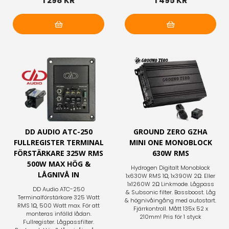
1 298 KR
1 495 KR
Lägg i varukorg
Lägg i varukorg
DD AUDIO ATC-250
GROUND ZERO GZHA
FULLREGISTER TERMINAL
MINI ONE MONOBLOCK
FÖRSTÄRKARE 325W RMS
630W RMS
500W MAX HÖG &
Hydrogen Digitalt Monoblock
LÅGNIVÅ IN
1x630W RMS 1Ω, 1x390W 2Ω. Eller
1x1260W 2Ω Linkmode. Lågpass
DD Audio ATC-250
& Subsonic filter. Bassboost. Låg
Terminalförstärkare 325 Watt
& högnivåingång med autostart.
RMS 1Ω, 500 Watt max. För att
Fjärrkontroll. Mått 135x 52 x
monteras infälld lådan.
210mm! Pris för 1 styck
Fullregister. Lågpassfilter.