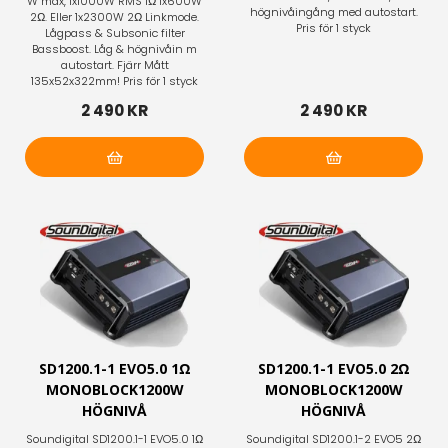
W max, 1x1000W RMS 1Ω 1x600W
högnivåingång med autostart.
2Ω. Eller 1x2300W 2Ω Linkmode.
Pris för 1 styck
Lågpass & Subsonic filter
Bassboost. Låg & högnivåin m
autostart. Fjärr Mått
135x52x322mm! Pris för 1 styck
2 490 KR
2 490 KR
Lägg i varukorg
Lägg i varukorg
SD1200.1-1 EVO5.0 1Ω
SD1200.1-1 EVO5.0 2Ω
MONOBLOCK1200W
MONOBLOCK1200W
HÖGNIVÅ
HÖGNIVÅ
Soundigital SD1200.1-1 EVO5.0 1Ω
Soundigital SD1200.1-2 EVO5 2Ω