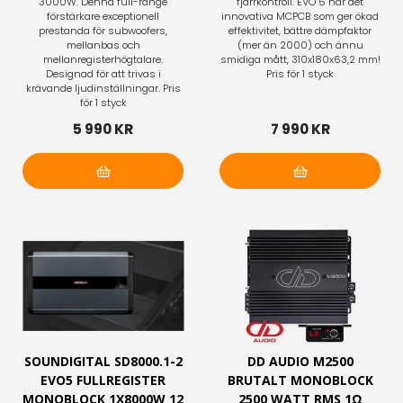
3000W. Denna full-range
fjärrkontroll. EVO 5 har det
förstärkare exceptionell
innovativa MCPCB som ger ökad
prestanda för subwoofers,
effektivitet, bättre dämpfaktor
mellanbas och
(mer än 2000) och ännu
mellanregisterhögtalare.
smidiga mått, 310x180x63,2 mm!
Designad för att trivas i
Pris för 1 styck
krävande ljudinställningar. Pris
för 1 styck
5 990 KR
7 990 KR
Lägg i varukorg
Lägg i varukorg
SOUNDIGITAL SD8000.1-2
DD AUDIO M2500
EVO5 FULLREGISTER
BRUTALT MONOBLOCK
MONOBLOCK 1X8000W 12
2500 WATT RMS 1Ω