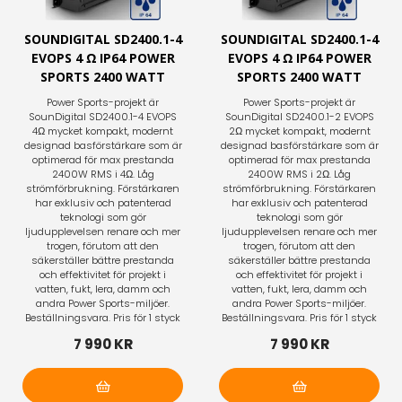
SOUNDIGITAL SD2400.1-4
SOUNDIGITAL SD2400.1-4
EVOPS 4 Ω IP64 POWER
EVOPS 4 Ω IP64 POWER
SPORTS 2400 WATT
SPORTS 2400 WATT
Power Sports-projekt är
Power Sports-projekt är
SounDigital SD2400.1-4 EVOPS
SounDigital SD2400.1-2 EVOPS
4Ω mycket kompakt, modernt
2Ω mycket kompakt, modernt
designad basförstärkare som är
designad basförstärkare som är
optimerad för max prestanda
optimerad för max prestanda
2400W RMS i 4Ω. Låg
2400W RMS i 2Ω. Låg
strömförbrukning. Förstärkaren
strömförbrukning. Förstärkaren
har exklusiv och patenterad
har exklusiv och patenterad
teknologi som gör
teknologi som gör
ljudupplevelsen renare och mer
ljudupplevelsen renare och mer
trogen, förutom att den
trogen, förutom att den
säkerställer bättre prestanda
säkerställer bättre prestanda
och effektivitet för projekt i
och effektivitet för projekt i
vatten, fukt, lera, damm och
vatten, fukt, lera, damm och
andra Power Sports-miljöer.
andra Power Sports-miljöer.
Beställningsvara. Pris för 1 styck
Beställningsvara. Pris för 1 styck
7 990 KR
7 990 KR