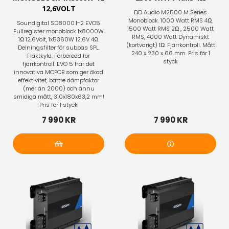
12,6VOLT
DD Audio M2500 M Series
Monoblock. 1000 Watt RMS 4Ω,
Soundigital SD8000.1-2 EVO5
1500 Watt RMS 2Ω , 2500 Watt
Fullregister monoblock 1x8000W
RMS, 4000 Watt Dynamiskt
1Ω 12,6Volt, 1x5360W 12,6V 4Ω.
(kortvarigt) 1Ω. Fjärrkontroll. Mått
Delningsfilter för subbas SPL.
240 x 230 x 66 mm. Pris för 1
Fläktkyld. Förberedd för
styck
fjärrkontroll. EVO 5 har det
innovativa MCPCB som ger ökad
effektivitet, bättre dämpfaktor
(mer än 2000) och ännu
smidiga mått, 310x180x63,2 mm!
Pris för 1 styck
7 990 KR
7 990 KR
Lägg i varukorg
Mer info