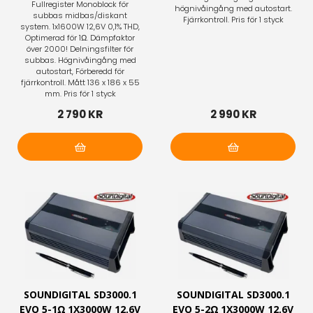
Fullregister Monoblock för
högnivåingång med autostart.
subbas midbas/diskant
Fjärrkontroll. Pris för 1 styck
system. 1x1600W 12,6V 0,1% THD,
Optimerad för 1Ω. Dämpfaktor
över 2000! Delningsfilter för
subbas. Högnivåingång med
autostart, Förberedd för
fjärrkontroll. Mått 136 x 186 x 55
mm. Pris för 1 styck
2 790 KR
2 990 KR
Lägg i varukorg
Lägg i varukorg
SOUNDIGITAL SD3000.1
SOUNDIGITAL SD3000.1
EVO 5-1Ω 1X3000W 12,6V
EVO 5-2Ω 1X3000W 12,6V