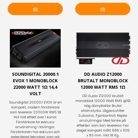
Lägg i varukorg
Lägg i varukorg
SOUNDIGITAL 20000.1
DD AUDIO Z12000
EVOX 1 MONOBLOCK
BRUTALT MONOBLOCK
22000 WATT 1Ω 14,4
12000 WATT RMS 1Ω
VOLT
DD Audio Z12000 brutalt
monoblock 12000 Watt RMS @1Ω
Soundigital 20000.1 EVOX är en
Hög dämpfaktor Brutal
kompakt, modern förstärkare
strömstyrka. Lågpassfilter.
som levererar 22000W RMS 1Ω
Subsonic. Fjärrkontroll. Rejäla
14,4 Volt effekt över 1 kanal.
anslutningar Med tanke på
Förstärkare för exklusiv
effekten som kan levereras har
användning i tävlingar.
steget kompakt mått 686 x 305
Förstärkaren har exklusiv och
x 83 mm. Vikt 18 Kg.
patenterad teknologi som gör