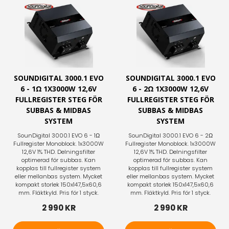
SOUNDIGITAL 3000.1 EVO
SOUNDIGITAL 3000.1 EVO
6 - 1Ω 1X3000W 12,6V
6 - 2Ω 1X3000W 12,6V
FULLREGISTER STEG FÖR
FULLREGISTER STEG FÖR
SUBBAS & MIDBAS
SUBBAS & MIDBAS
SYSTEM
SYSTEM
SounDigital 3000.1 EVO 6 - 1Ω
SounDigital 3000.1 EVO 6 - 2Ω
Fullregister Monoblock. 1x3000W
Fullregister Monoblock. 1x3000W
12,6V 1% THD. Delningsfilter
12,6V 1% THD. Delningsfilter
optimerad för subbas. Kan
optimerad för subbas. Kan
kopplas till fullregister system
kopplas till fullregister system
eller mellanbas system. Mycket
eller mellanbas system. Mycket
kompakt storlek 150x147,5x60,6
kompakt storlek 150x147,5x60,6
mm. Fläktkyld. Pris för 1 styck.
mm. Fläktkyld. Pris för 1 styck.
2 990 KR
2 990 KR