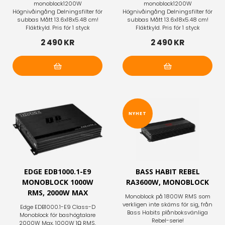
monoblock1200W
monoblock1200W
Högnivåingång Delningsfilter för
Högnivåingång Delningsfilter för
subbas Mått 13.6x18x5.48 cm!
subbas Mått 13.6x18x5.48 cm!
Fläktkyld. Pris för 1 styck
Fläktkyld. Pris för 1 styck
2 490 KR
2 490 KR
Lägg i varukorg
Lägg i varukorg
NYHET
EDGE EDB1000.1-E9
BASS HABIT REBEL
MONOBLOCK 1000W
RA3600W, MONOBLOCK
RMS, 2000W MAX
Monoblock på 1800W RMS som
verkligen inte skäms för sig, från
Edge EDB1000.1-E9 Class-D
Bass Habits plånboksvänliga
Monoblock för bashögtalare
Rebel-serie!
2000W Max, 1000W 1Ω RMS,