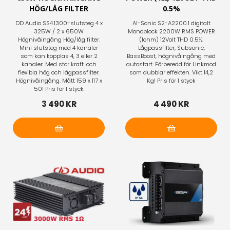
HÖG/LÅG FILTER
0.5%
DD Audio SS4.1300-slutsteg 4 x
AI-Sonic S2-A2200.1 digitalt
325W / 2 x 650W
Monoblock 2200W RMS POWER
Högnivåingång Hög/låg filter.
(1ohm) 12Volt THD 0.5%.
Mini slutsteg med 4 kanaler
Lågpassfilter, Subsonic,
som kan kopplas 4, 3 eller 2
BassBoost, högnivåingång med
kanaler. Med stor kraft. och
autostart. Förberedd för Linkmod
flexibla hög och lågpassfilter.
som dubblar effekten. Vikt 14,2
Högnivåingång. Mått 159 x 117 x
Kg! Pris för 1 styck
50! Pris för 1 styck
3 490 KR
4 490 KR
Lägg i varukorg
Lägg i varukorg