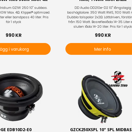
Iridium GZIW 250 10" subbas.
DD Audio DD210e-D2 10" långslagig
W Max. 4Ω. Klippel® optimized.
bashögtalare. 350 Watt RMS, 1100 Watt 
iter eller bandpass 40 liter. Pris
Dubbla talspolar 2x2Ω. Lättdriven, förstä
för 1 styck
från 150 Watt. Basreflexlåda 14-35 Liter e
sluten låda 14-20 liter. Pris för 1 styc
990 KR
990 KR
Lägg i varukorg
Mer info
DGE EDB10D2-E0
GZCK250XSPL 10" SPL MIDBAS