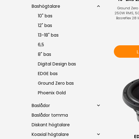
Bashögtalare
Ground Zero 
250W RMS, 500
10" bas
Basreflex 28 l
12" bas
13-18" bas
6,5
8" bas
Digital Design bas
EDGE bas
Ground Zero bas
Phoenix Gold
Baslådor
Baslådor tomma
Diskant högtalare
Koaxial högtalare
E