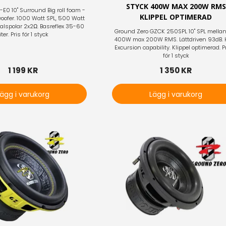
STYCK 400W MAX 200W RMS
E0 10" Surround Big roll foam -
KLIPPEL OPTIMERAD
oofer. 1000 Watt SPL, 500 Watt
alspolar 2x2Ω. Basreflex 35-60
Ground Zero GZCK 250SPL 10" SPL mella
iter. Pris för 1 styck
400W max 200W RMS. Lättdriven 93dB. 
Excursion capability. Klippel optimerad. P
för 1 styck
1 199 KR
1 350 KR
Lägg i varukorg
Lägg i varukorg