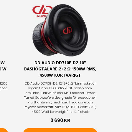
HW
DD AUDIO DD710F-D2 10"
0 W
BASHÖGTALARE 2+2 Ω 1500W RMS,
4500W KORTVARIGT
 1200
DD Audio DD710f-D2. 12" 2+2 Ω När mycket är
gnet.
lagom finns DD Audio 700f-serien som
erbjuder ljudkvalité och SPL i massor. Power
Tuned Subwoofers designade för exceptionell
krafthantering, med hard head cone och
mycket motorkraft! Vikt 17 Kg. 1500 Watt RMS,
4500 Watt kortvarigt. Pris för 1 styck
3 690 KR