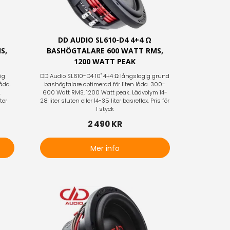
DD AUDIO SL610-D4 4+4 Ω
S,
BASHÖGTALARE 600 WATT RMS,
1200 WATT PEAK
ig
DD Audio SL610-D4 10" 4+4 Ω långslagig grund
åda.
bashögtalare optimerad för liten låda. 300-
.
600 Watt RMS, 1200 Watt peak. Lådvolym 14-
ter
28 liter sluten eller 14-35 liter basreflex. Pris för
1 styck
2 490 KR
Mer info