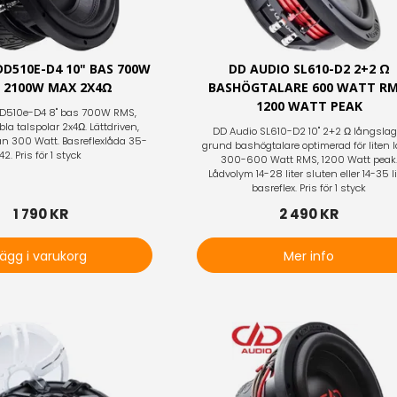
DD510E-D4 10" BAS 700W
DD AUDIO SL610-D2 2+2 Ω
 2100W MAX 2X4Ω
BASHÖGTALARE 600 WATT RM
1200 WATT PEAK
D510e-D4 8" bas 700W RMS,
a talspolar 2x4Ω. Lättdriven,
DD Audio SL610-D2 10" 2+2 Ω långslag
rån 300 Watt. Basreflexlåda 35-
grund bashögtalare optimerad för liten l
42. Pris för 1 styck
300-600 Watt RMS, 1200 Watt peak
Lådvolym 14-28 liter sluten eller 14-35 li
basreflex. Pris för 1 styck
1 790 KR
2 490 KR
Lägg i varukorg
Mer info