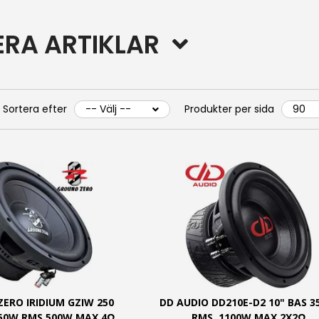
RERA ARTIKLAR
Sortera efter
Produkter per sida
ERO IRIDIUM GZIW 250
DD AUDIO DD210E-D2 10" BAS 
250W RMS 500W MAX 4Ω
RMS, 1100W MAX 2X2Ω