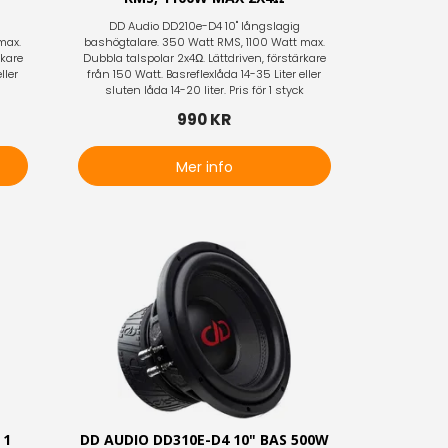
DD Audio DD210e-D4 10" långslagig
max.
bashögtalare. 350 Watt RMS, 1100 Watt max.
rkare
Dubbla talspolar 2x4Ω. Lättdriven, förstärkare
ller
från 150 Watt. Basreflexlåda 14-35 Liter eller
k
sluten låda 14-20 liter. Pris för 1 styck
990 KR
Mer info
 1
DD AUDIO DD310E-D4 10" BAS 500W