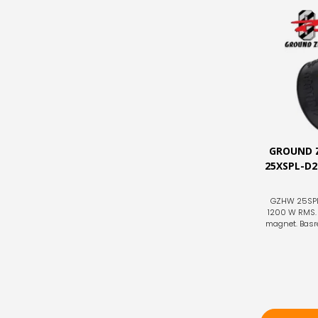
GROUND 
25XSPL-D2
GZHW 25SPL-
1200 W RMS. 
magnet. Basref