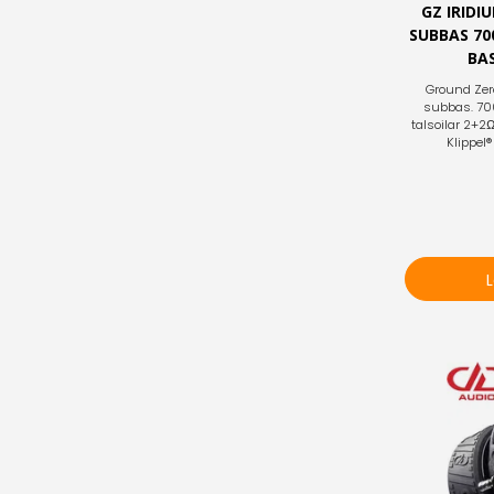
GZ IRIDI
SUBBAS 70
BAS
Ground Zer
subbas. 70
talsoilar 2+2Ω.
Klippel®