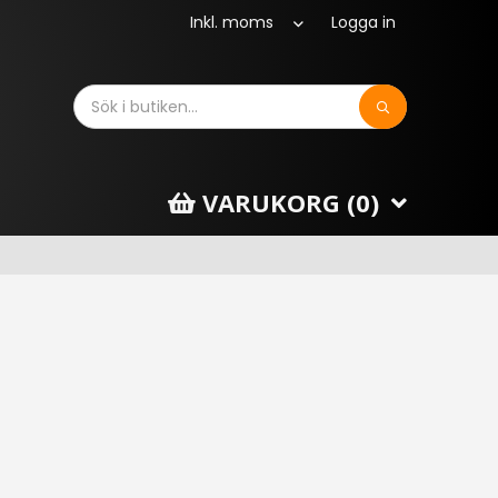
Logga in
Sök
VARUKORG (
0
)