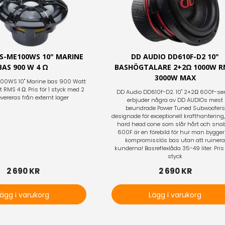
S-ME100WS 10" MARINE
DD AUDIO DD610F-D2 10"
BAS 900 W 4 Ω
BASHÖGTALARE 2+2Ω 1000W R
3000W MAX
100WS 10" Marine bas 900 Watt
RMS 4 Ω. Pris för 1 styck med 2
DD Audio DD610f-D2. 10" 2+2Ω 600f-se
Levereras från externt lager
erbjuder några av DD AUDIOs mest
beundrade Power Tuned Subwoofers
designade för exceptionell krafthantering
hard head cone som slår hårt och snab
600F är en förebild för hur man bygger
kompromisslös bas utan att ruiner
kunderna! Basreflexlåda 35-49 liter. Pris 
styck
2 690 KR
2 690 KR
Lägg i varukorg
Lägg i varukorg