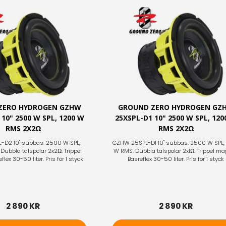
ZERO HYDROGEN GZHW
GROUND ZERO HYDROGEN GZ
 10" 2500 W SPL, 1200 W
25XSPL-D1 10" 2500 W SPL, 120
RMS 2X2Ω
RMS 2X2Ω
D2 10" subbas. 2500 W SPL,
GZHW 25SPL-D1 10" subbas. 2500 W SPL,
Dubbla talspolar 2x2Ω. Trippel
W RMS. Dubbla talspolar 2x1Ω. Trippel ma
lex 30-50 liter. Pris för 1 styck
Basreflex 30-50 liter. Pris för 1 styck
2 890 KR
2 890 KR