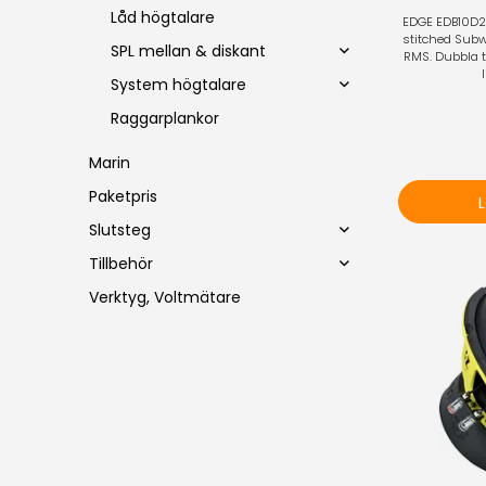
Låd högtalare
EDGE EDB10D2-
stitched Subw
SPL mellan & diskant
RMS. Dubbla t
l
System högtalare
Raggarplankor
Marin
Paketpris
Slutsteg
Tillbehör
Verktyg, Voltmätare