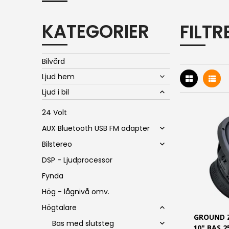
KATEGORIER
FILT
Bilvård
Ljud hem
Ljud i bil
24 Volt
AUX Bluetooth USB FM adapter
Bilstereo
DSP - Ljudprocessor
Fynda
Hög - lågnivå omv.
Högtalare
GROUND Z
Bas med slutsteg
10" BAS 