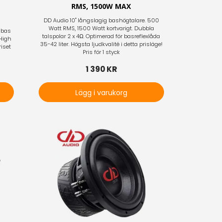
RMS, 1500W MAX
DD Audio 10" långslagig bashögtalare. 500
Watt RMS, 1500 Watt kortvarigt. Dubbla
nbas
talspolar 2 x 4Ω. Optimerad för basreflexlåda
High
35-42 liter. Högsta ljudkvalité i detta prisläge!
riset
Pris för 1 styck
1 390 KR
Lägg i varukorg