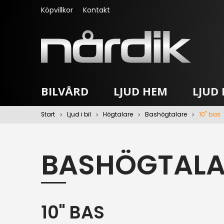
Köpvillkor
Kontakt
BILVÅRD
LJUD HEM
LJUD I
Start
Ljud i bil
Högtalare
Bashögtalare
10" bas
BASHÖGTALA
10" BAS