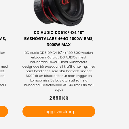
DD AUDIO DD610F-D4 10"
MS,
BASHÖGTALARE 4+4Ω 1000W RMS,
3000W MAX
rien
DD Audio DD610f-D4. 10" 4+42Ω 600f-serien
erbjuder några av DD AUDIOs mest
beundrade Power Tuned Subwoofers
, med
designade för exceptionell krafthantering, med
bt.
hard head cone som slår hårt och snabbt.
 en
600F är en förebild för hur man bygger en
a
kompromisslös bas utan att ruinera
för 1
kunderna! Basreflexlåda 35-49 liter. Pris för 1
styck
2 690 KR
Lägg i varukorg