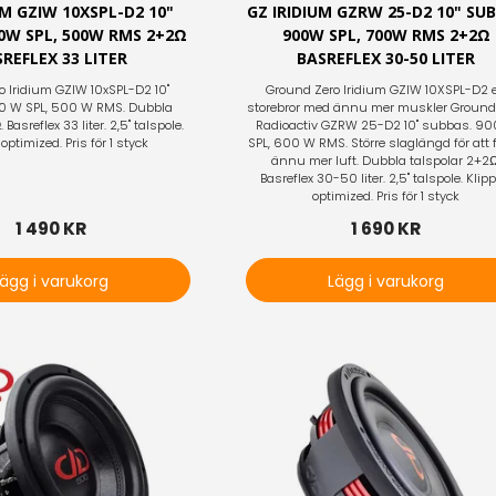
UM GZIW 10XSPL-D2 10"
GZ IRIDIUM GZRW 25-D2 10" SU
0W SPL, 500W RMS 2+2Ω
900W SPL, 700W RMS 2+2Ω
REFLEX 33 LITER
BASREFLEX 30-50 LITER
o Iridium GZIW 10xSPL-D2 10"
Ground Zero Iridium GZIW 10XSPL-D2 
0 W SPL, 500 W RMS. Dubbla
storebror med ännu mer muskler Ground
 Basreflex 33 liter. 2,5" talspole.
Radioactiv GZRW 25-D2 10" subbas. 9
 optimized. Pris för 1 styck
SPL, 600 W RMS. Större slaglängd för att f
ännu mer luft. Dubbla talspolar 2+2Ω
Basreflex 30-50 liter. 2,5" talspole. Klipp
optimized. Pris för 1 styck
1 490 KR
1 690 KR
Lägg i varukorg
Lägg i varukorg