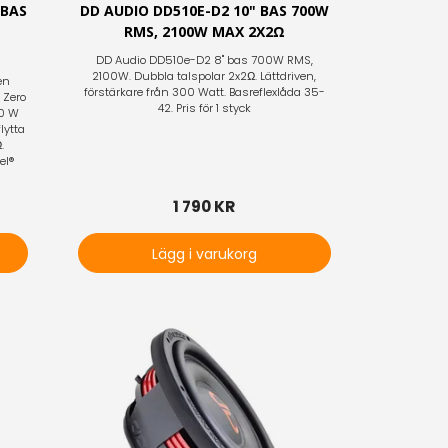
BBAS
DD AUDIO DD510E-D2 10" BAS 700W
RMS, 2100W MAX 2X2Ω
DD Audio DD510e-D2 8" bas 700W RMS,
2100W. Dubbla talspolar 2x2Ω. Lättdriven,
en
förstärkare från 300 Watt. Basreflexlåda 35-
 Zero
42. Pris för 1 styck
00 W
lytta
.
el®
1 790 KR
Lägg i varukorg