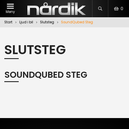
0
Meny
Start
Ljud i bil
Slutsteg
SoundQubed Steg
SLUTSTEG
SOUNDQUBED STEG