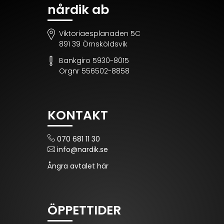
nårdik ab
Viktoriaesplanaden 5C
891 39 Örnsköldsvik
Bankgiro 5930-8015
Orgnr 556502-8858
KONTAKT
070 681 11 30
info@nardik.se
Ångra avtalet här
ÖPPETTIDER