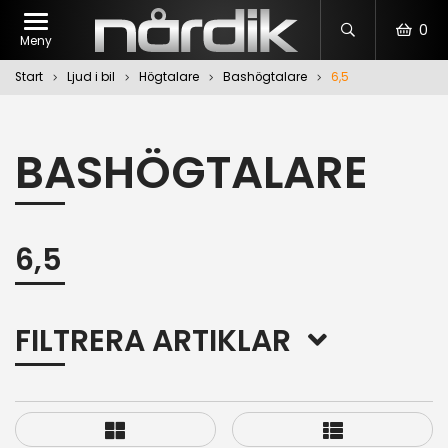
0
Meny
Start
Ljud i bil
Högtalare
Bashögtalare
6,5
BASHÖGTALARE
6,5
FILTRERA ARTIKLAR