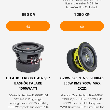
liter sluten eller 7-23 liter
basreflex. Pris för 1 styck
590 KR
1 290 KR
Lägg i varukorg
Lägg i varukorg
DD AUDIO RL606D-D4 6,5"
GZRW 6XSPL 6,5" SUBBAS
BASHÖGTALARE
350W RMS 700W MAX
1500WATT
2X2Ω
DD Audio Redline RL606D-D4
Ground Zero Radioactive GZRW
6,5" 2+2 Ω långslagig
6XSPL 6,5" subbas. 350W RMS
bashögtalare. 500 Watt RMS,
700W max. Dubbla talspolar
1500 Watt peak. Lådvolym 7-14
2x2Ω. Basreflex 8-20 liter. Pris för