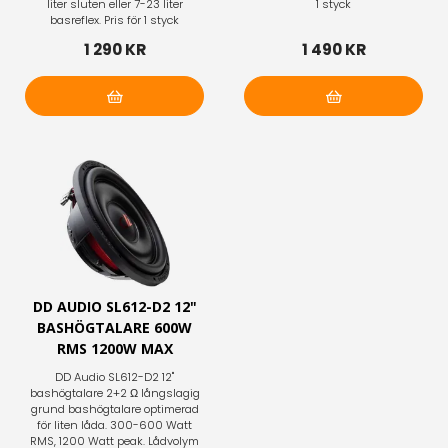
liter sluten eller 7-23 liter
1 styck
basreflex. Pris för 1 styck
1 290 KR
1 490 KR
Lägg i varukorg
Lägg i varukorg
DD AUDIO SL612-D2 12"
BASHÖGTALARE 600W
RMS 1200W MAX
DD Audio SL612-D2 12"
bashögtalare 2+2 Ω långslagig
grund bashögtalare optimerad
för liten låda. 300-600 Watt
RMS, 1200 Watt peak. Lådvolym