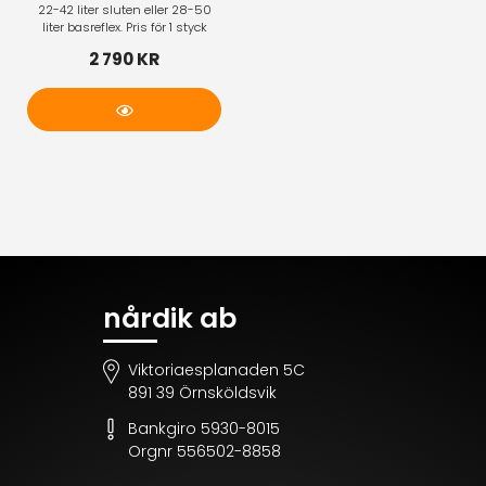
22-42 liter sluten eller 28-50
liter basreflex. Pris för 1 styck
2 790 KR
Bevaka
nårdik ab
Viktoriaesplanaden 5C
891 39 Örnsköldsvik
Bankgiro 5930-8015
Orgnr 556502-8858