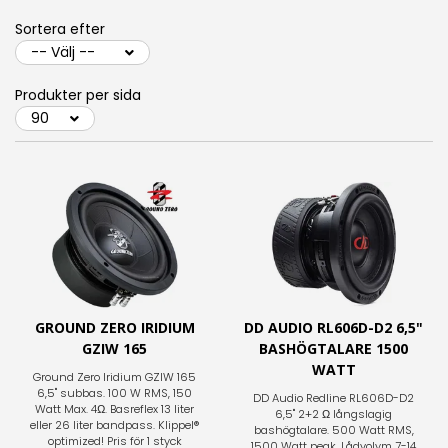
Sortera efter
Produkter per sida
GROUND ZERO IRIDIUM
DD AUDIO RL606D-D2 6,5"
GZIW 165
BASHÖGTALARE 1500
WATT
Ground Zero Iridium GZIW 165
6,5" subbas. 100 W RMS, 150
DD Audio Redline RL606D-D2
Watt Max. 4Ω. Basreflex 13 liter
6,5" 2+2 Ω långslagig
eller 26 liter bandpass. Klippel®
bashögtalare. 500 Watt RMS,
optimized! Pris för 1 styck
1500 Watt peak. Lådvolym 7-14