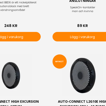
ANSLUTNINGAR
t BBD6 är ett nickelpläterat
ibutionsblock med brett
SpeakOn-kontakter
vändningsområde!
man och kvinna
248 KR
89 KR
Lägg i varukorg
Lägg i varukorg
NYHET
NECT HIGH EXCURSION
AUTO-CONNECT L2G10E HIG