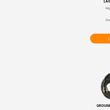
LÅG
Hög
Du
GROUND