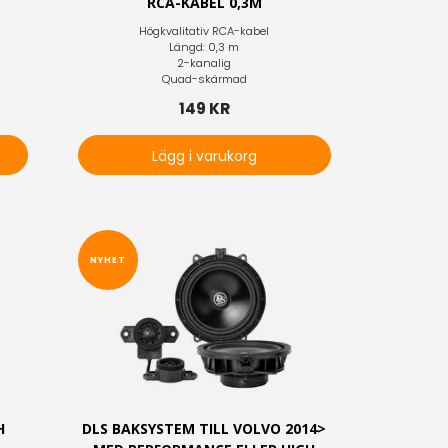
RCA-KABEL 0,3M
Högkvalitativ RCA-kabel
Längd: 0,3 m
2-kanalig
Quad-skärmad
149 KR
Lägg i varukorg
NYHET
H
DLS BAKSYSTEM TILL VOLVO 2014>