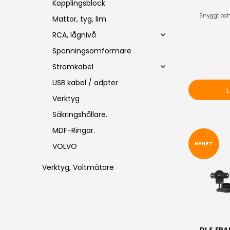
Kopplingsblock
Snyggt och 
Mattor, tyg, lim
RCA, lågnivå
Spänningsomformare
Strömkabel
USB kabel / adpter
Verktyg
Säkringshållare.
MDF-Ringar.
NYHET
VOLVO
Verktyg, Voltmätare
DLS FRA