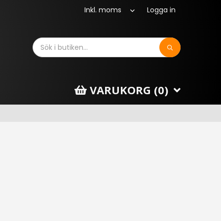
Logga in
Sök
VARUKORG (
0
)