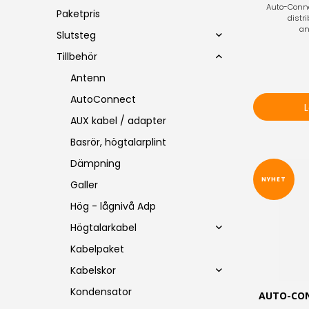
Auto-Connec
Paketpris
distr
an
Slutsteg
Tillbehör
Antenn
AutoConnect
AUX kabel / adapter
Basrör, högtalarplint
Dämpning
NYHET
Galler
Hög - lågnivå Adp
Högtalarkabel
Kabelpaket
Kabelskor
Kondensator
AUTO-CON