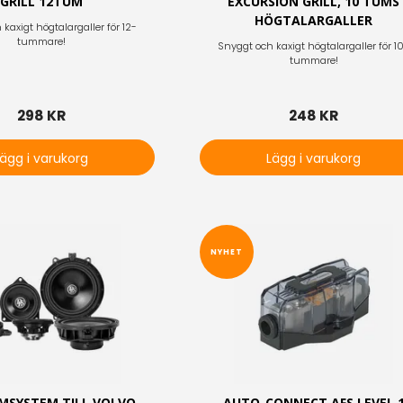
GRILL 12TUM
EXCURSION GRILL, 10 TUMS
HÖGTALARGALLER
kaxigt högtalargaller för 12-
tummare!
Snyggt och kaxigt högtalargaller för 1
tummare!
298 KR
248 KR
Lägg i varukorg
Lägg i varukorg
NYHET
MSYSTEM TILL VOLVO
AUTO-CONNECT AFS LEVEL 