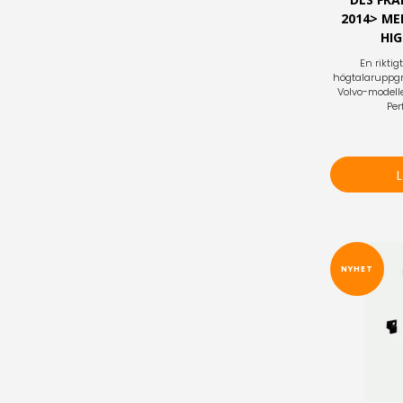
2014> ME
HI
En riktig
högtalaruppgra
Volvo-modell
Per
NYHET