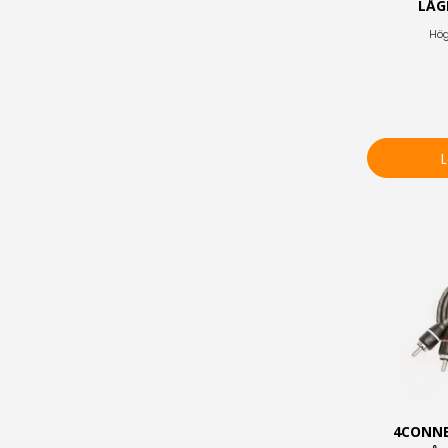
LÅG
Hög
4CONNE