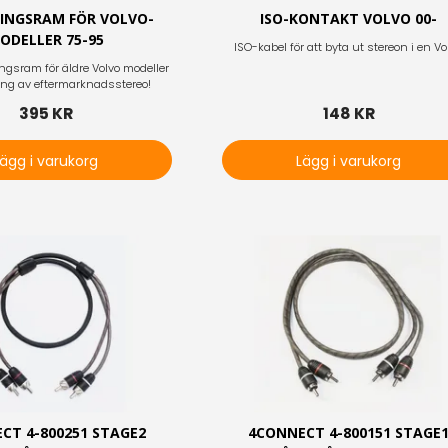
INGSRAM FÖR VOLVO-
ISO-KONTAKT VOLVO 00-
ODELLER 75-95
ISO-kabel för att byta ut stereon i en Vo
ngsram för äldre Volvo modeller
ing av eftermarknadsstereo!
395 KR
148 KR
Lägg i varukorg
Lägg i varukorg
CT 4-800251 STAGE2
4CONNECT 4-800151 STAGE