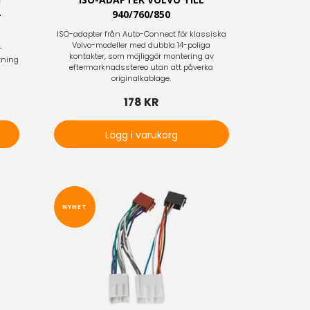
-
940/760/850
ISO-adapter från Auto-Connect för klassiska
Volvo-modeller med dubbla 14-poliga
-
kontakter, som möjliggör montering av
tning
eftermarknadsstereo utan att påverka
originalkablage.
178 KR
Lägg i varukorg
NYHET