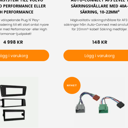
D PERFORMANCE ELLER
SÄKRINGSHÅLLARE MED 40A
GH PERFORMANCE
SÄKRING, 10-22MM²
t välspelande Plug N' Play-
Högkvalitativ säkringshållare för AFS
dering till ett stort antal nyare
säkringar från Auto-Connect med anslu
er med Performance- eller High
för 20mm²-kabel! Säkring medföljer.
formance-ljudpaket!
4 998 KR
148 KR
Lägg i varukorg
Lägg i varukorg
NYHET