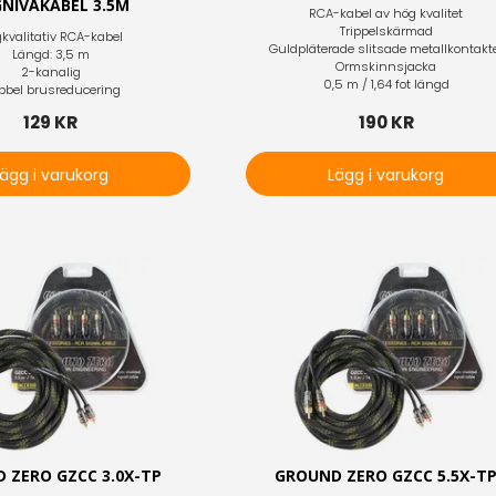
NIVÅKABEL 3.5M
RCA-kabel av hög kvalitet
Trippelskärmad
kvalitativ RCA-kabel
Guldpläterade slitsade metallkontakt
Längd: 3,5 m
Ormskinnsjacka
2-kanalig
0,5 m / 1,64 fot längd
bbel brusreducering
129 KR
190 KR
Lägg i varukorg
Lägg i varukorg
 ZERO GZCC 3.0X-TP
GROUND ZERO GZCC 5.5X-T