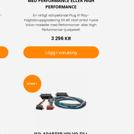
MED PERFORMANCE ELLER HIGH
PERFORMANCE
0-
En riktigt välspelande Plug N' Play-
högtalaruppgradering till ett stort antal nyare
Volvo-modeller med Performance- eller High
Performance-ljudpaket!
3 296 KR
Lägg i varukorg
NYHET
1
ISO-ADAPTER VOLVO TILL