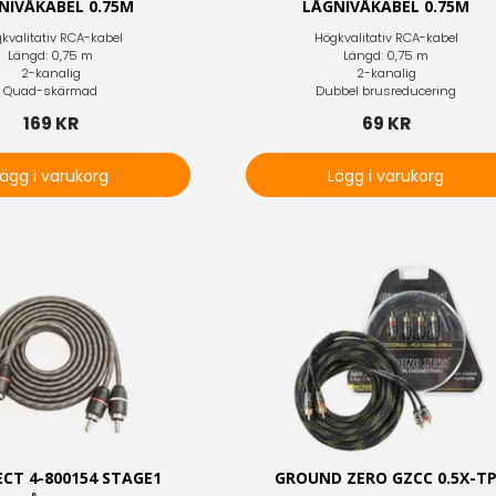
NIVÅKABEL 0.75M
LÅGNIVÅKABEL 0.75M
kvalitativ RCA-kabel
Högkvalitativ RCA-kabel
Längd: 0,75 m
Längd: 0,75 m
2-kanalig
2-kanalig
Quad-skärmad
Dubbel brusreducering
169 KR
69 KR
Lägg i varukorg
Lägg i varukorg
CT 4-800154 STAGE1
GROUND ZERO GZCC 0.5X-T