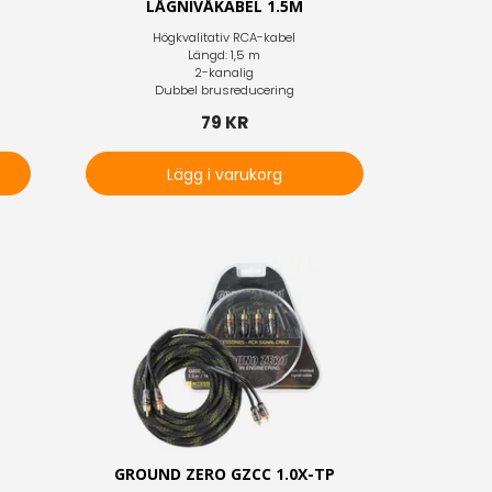
LÅGNIVÅKABEL 1.5M
Högkvalitativ RCA-kabel
Längd: 1,5 m
2-kanalig
Dubbel brusreducering
79 KR
Lägg i varukorg
P
GROUND ZERO GZCC 1.0X-TP