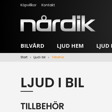
Köpvillkor
Kontakt
BILVÅRD
LJUD HEM
LJUD I
Start
Ljud i bil
Tillbehör
LJUD I BIL
TILLBEHÖR