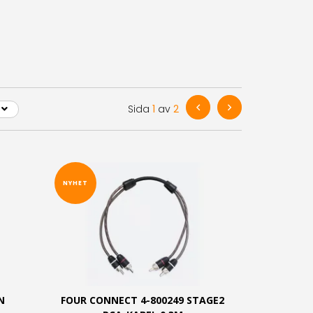
Sida
1
av
2
NYHET
N
FOUR CONNECT 4-800249 STAGE2