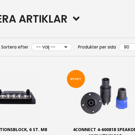
RERA ARTIKLAR
Sortera efter
Produkter per sida
NYHET
TIONSBLOCK, 6 ST. M8
4CONNECT 4-600818 SPEAKO