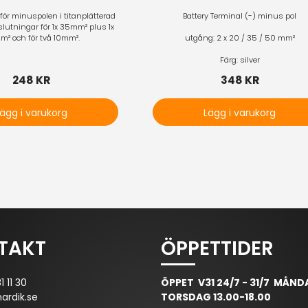
 för minuspolen i titanplätterad
Battery Terminal (-) minus pol
lutningar för 1x 35mm² plus 1x
² och för två 10mm².
utgång: 2 x 20 / 35 / 50 mm²
Färg: silver
248 KR
348 KR
Lägg i varukorg
Lägg i varukorg
TAKT
ÖPPETTIDER
 11 30
ÖPPET V31 24/7 - 31/7 MÅND
ardik.se
TORSDAG 13.00-18.00