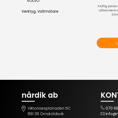
VOLVO
Kraftig polsko
utförande.Ans
Verktyg, Voltmätare
20mm
nårdik ab
KON
Viktoriaesplanaden 5C
070 681
891 39 Örnsköldsvik
info@n