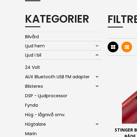
KATEGORIER
FILT
Bilvård
Ljud hem
Ljud i bil
24 Volt
AUX Bluetooth USB FM adapter
Bilstereo
DSP - Ljudprocessor
Fynda
Hög - lågnivå omv.
Högtalare
STINGER 
Marin
BÅDE