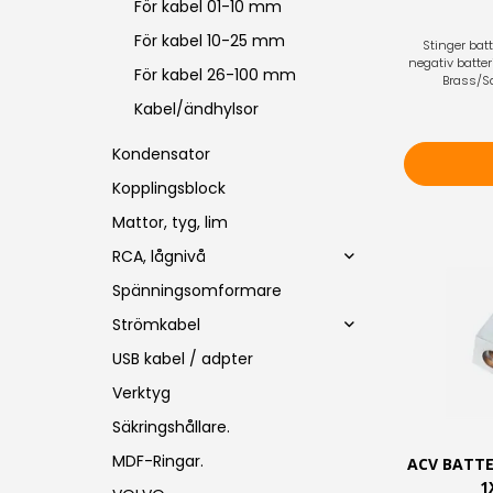
För kabel 01-10 mm
För kabel 10-25 mm
Stinger batt
negativ batte
För kabel 26-100 mm
Brass/Sat
Kabel/ändhylsor
Kondensator
Kopplingsblock
Mattor, tyg, lim
RCA, lågnivå
Spänningsomformare
Strömkabel
USB kabel / adpter
Verktyg
Säkringshållare.
MDF-Ringar.
ACV BATTE
1