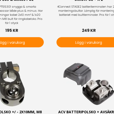
SPT55301 snygga & smarta
4Connect STAGE2 batteriterminalen har
 passar både plus & minus. Har
monteringsbultar. Lämplig för monterin
ningar kabel 2x10 mm² & 1x20
batteriet med bultterminaler. Pris för 1 s
M8 bult för ringkabelsko. Pris
för 1 styck
195 KR
249 KR
Lägg i varukorg
Lägg i varukorg
OLSKO +/ - 2X10MM, M8
ACV BATTERIPOLSKO + AVSÄK