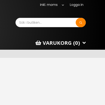
Logga in
Sök
VARUKORG (
0
)