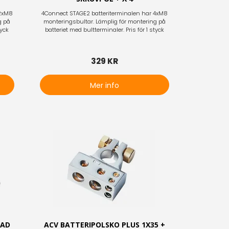
 2xM8
4Connect STAGE2 batteriterminalen har 4xM8
g på
monteringsbultar. Lämplig för montering på
tyck
batteriet med bultterminaler. Pris för 1 styck
329 KR
Mer info
RAD
ACV BATTERIPOLSKO PLUS 1X35 +