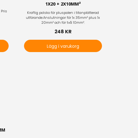
1X20 + 2X10MM²
 Pris
Kraftig polsko för pluspolen i titanplätterad
utförande.Anslutningar för 1x 35mm² plus 1x
20mm² och för två 10mm².
248 KR
Lägg i varukorg
0MM