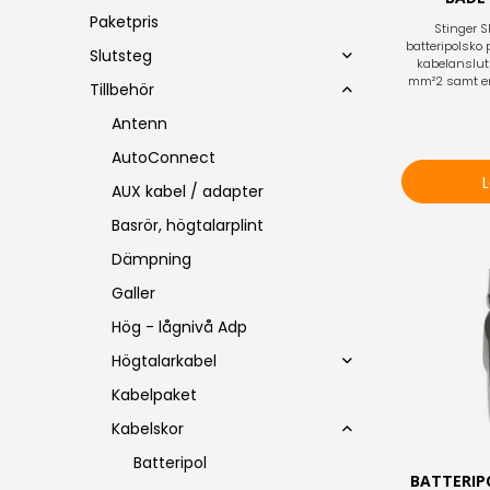
Paketpris
Stinger 
batteripolsko
Slutsteg
kabelanslut
mm²2 samt en 
Tillbehör
Antenn
AutoConnect
AUX kabel / adapter
Basrör, högtalarplint
Dämpning
Galler
Hög - lågnivå Adp
Högtalarkabel
Kabelpaket
Kabelskor
Batteripol
BATTERIP