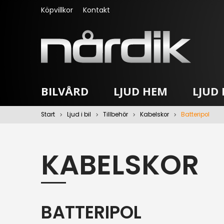
Köpvillkor
Kontakt
BILVÅRD
LJUD HEM
LJUD I
Start
Ljud i bil
Tillbehör
Kabelskor
Batteripol
KABELSKOR
BATTERIPOL