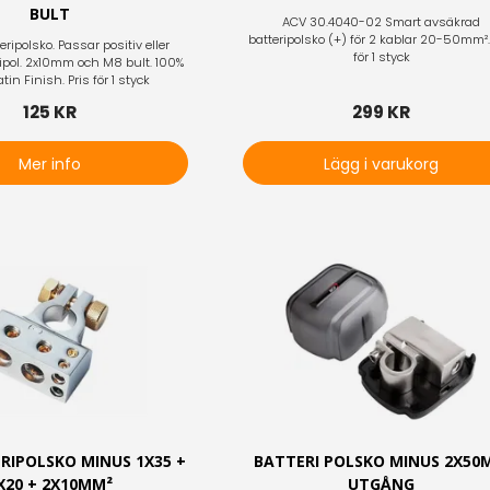
BULT
ACV 30.4040-02 Smart avsäkrad
batteripolsko (+) för 2 kablar 20-50mm².
eripolsko. Passar positiv eller
för 1 styck
ripol. 2x10mm och M8 bult. 100%
in Finish. Pris för 1 styck
125 KR
299 KR
Mer info
Lägg i varukorg
RIPOLSKO MINUS 1X35 +
BATTERI POLSKO MINUS 2X5
X20 + 2X10MM²
UTGÅNG