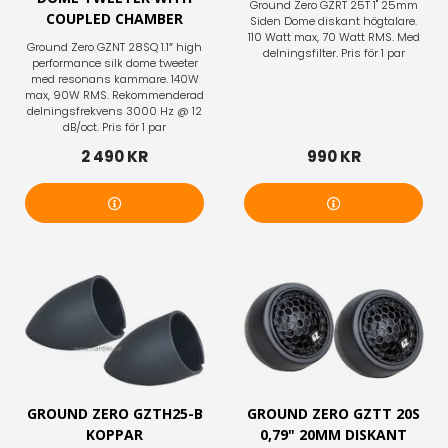
Ground Zero GZRT 25T 1" 25mm
COUPLED CHAMBER
Siden Dome diskant högtalare.
110 Watt max, 70 Watt RMS. Med
Ground Zero GZNT 28SQ 1.1″ high
delningsfilter. Pris för 1 par
performance silk dome tweeter
med resonans kammare. 140W
max, 90W RMS. Rekommenderad
delningsfrekvens 3000 Hz @ 12
dB/oct. Pris för 1 par
2 490 KR
990 KR
Mer info
Mer info
GROUND ZERO GZTH25-B
GROUND ZERO GZTT 20S
KOPPAR
0,79" 20MM DISKANT