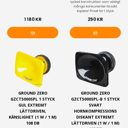
lyckad konstruktion som väldigt
många konkurrenter försökt
kopiera! Priset för 1 styck
1 180 KR
250 KR
Lägg i varukorg
Lägg i varukorg
GROUND ZERO
GROUND ZERO
GZCT5000SPL 1 STYCK
GZCT5000SPL-B 1 STYCK
GUL EXTREMT
SVART
LÄTTDRIVEN,
HORNKOMPRESSIONS
KÄNSLIGHET (1 W / 1 M)
DISKANT EXTREMT
108 DB
LÄTTDRIVEN (1 W / 1 M)