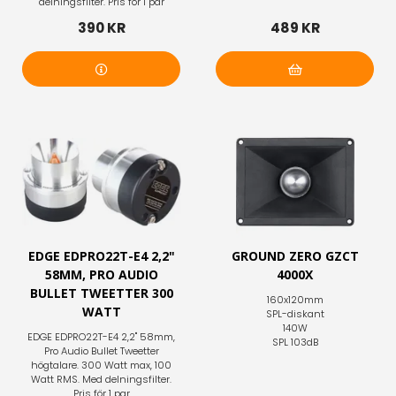
delningsfilter. Pris för 1 par
390 KR
489 KR
Mer info
Lägg i varukorg
EDGE EDPRO22T-E4 2,2"
GROUND ZERO GZCT
58MM, PRO AUDIO
4000X
BULLET TWEETTER 300
160x120mm
WATT
SPL-diskant
140W
EDGE EDPRO22T-E4 2,2" 58mm,
SPL 103dB
Pro Audio Bullet Tweetter
högtalare. 300 Watt max, 100
Watt RMS. Med delningsfilter.
Pris för 1 par