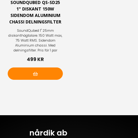
SOUNDQUBED QS-SD25
1" DISKANT 150W
SIDENDOM ALUMINIUM
CHASSI DELNINGSFILTER
SoundQubed 1" 25mm
diskanthögtalare. 150 Watt max,
75 Watt RMS. Sidendom
Aluminium chassi. Med
delningsfilter. Pris för 1 par
499 KR
Lägg i varukorg
nårdik ab