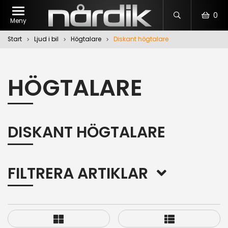
0
Meny
Start
Ljud i bil
Högtalare
Diskant högtalare
HÖGTALARE
DISKANT HÖGTALARE
FILTRERA ARTIKLAR