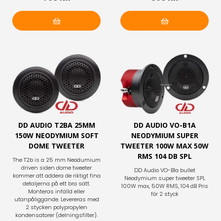
Lägg i varukorg
Lägg i varukorg
DD AUDIO T2BA 25MM
DD AUDIO VO-B1A
150W NEODYMIUM SOFT
NEODYMIUM SUPER
DOME TWEETER
TWEETER 100W MAX 50W
RMS 104 DB SPL
The T2b is a 25 mm Neodumium
driven siden dome tweeter
DD Audio VO-B1a bullet
kommer att addera de riktigt fina
Neodymium super tweeter SPL
detaljerna på ett bra sätt.
100W max, 50W RMS, 104 dB Pris
Monteras infälld eller
för 2 styck
utanpåliggande. Levereras med
2 stycken polypropylen
kondensatorer (delningsfilter).