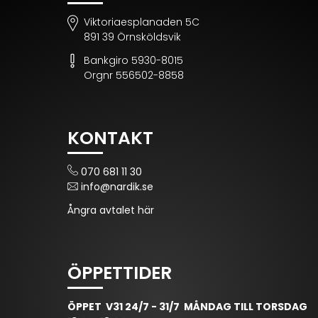
Viktoriaesplanaden 5C
891 39 Örnsköldsvik
Bankgiro 5930-8015
Orgnr 556502-8858
KONTAKT
070 681 11 30
info@nardik.se
Ångra avtalet här
ÖPPETTIDER
ÖPPET V31 24/7 - 31/7 MÅNDAG TILL TORSDAG