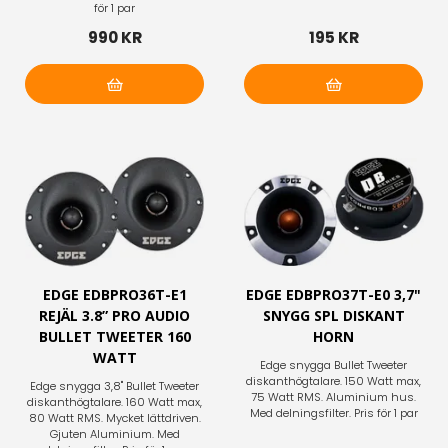
för 1 par
990 KR
195 KR
Lägg i varukorg
Lägg i varukorg
EDGE EDBPRO36T-E1
EDGE EDBPRO37T-E0 3,7"
REJÄL 3.8” PRO AUDIO
SNYGG SPL DISKANT
BULLET TWEETER 160
HORN
WATT
Edge snygga Bullet Tweeter
diskanthögtalare. 150 Watt max,
Edge snygga 3,8" Bullet Tweeter
75 Watt RMS. Aluminium hus.
diskanthögtalare. 160 Watt max,
Med delningsfilter. Pris för 1 par
80 Watt RMS. Mycket lättdriven.
Gjuten Aluminium. Med