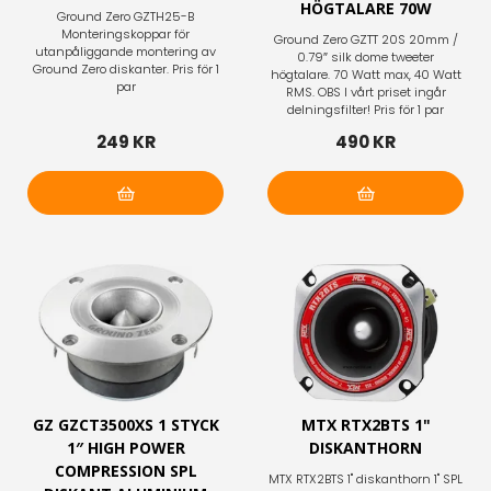
HÖGTALARE 70W
Ground Zero GZTH25-B
Monteringskoppar för
Ground Zero GZTT 20S 20mm /
utanpåliggande montering av
0.79″ silk dome tweeter
Ground Zero diskanter. Pris för 1
högtalare. 70 Watt max, 40 Watt
par
RMS. OBS I vårt priset ingår
delningsfilter! Pris för 1 par
249 KR
490 KR
Lägg i varukorg
Lägg i varukorg
GZ GZCT3500XS 1 STYCK
MTX RTX2BTS 1"
1″ HIGH POWER
DISKANTHORN
COMPRESSION SPL
MTX RTX2BTS 1" diskanthorn 1" SPL