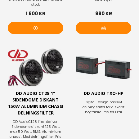
styck
1 600 KR
990 KR
Mer info
Lägg i varukorg
DD AUDIO CT28 1"
DD AUDIO TXO-HP
SIDENDOME DISKANT
Digital Design passivt
150W ALUMINIUM CHASSI
delningsfilter för diskant
högtalare. Pris för 1 Par
DELNINGSFILTER
DD AudioCT28 1" kantdriven
Sidendome diskant 125 Watt
max 50 Watt RMS. Aluminium
chassi. Med delningsfilter. Pris