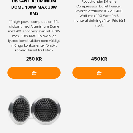
DISKANT ALUMINIUM
Roadthunder Extreme
Compression bullet tweeter.
DOME 100W MAX 30W
Mycket lättdrivna 102 dB! 400
RMS
Watt max, 100 Watt RMS
monterat delningsfilter. Pris för 1
1″ high power compression SPL
styck.
diskant med Aluminium Dome
med 40° spridningsvinkel. 100W
max, 30W RMS. En ovanligt
lyckad konstruktion som väldigt
många konkurrenter försökt
kopiera! Priset för 1 styck
250 KR
450 KR
Lägg i varukorg
Lägg i varukorg