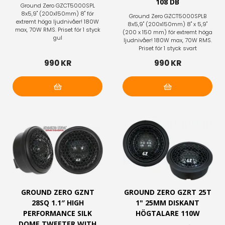
108 DB
Ground Zero GZCT5000SPL
8x5,9" (200x150mm) 8" för
Ground Zero GZCT5000SPLB
extremt höga ljudnivåer! 180W
8x5,9" (200x150mm) 8" x 5,9"
max, 70W RMS. Priset för 1 styck
(200 x 150 mm) för extremt höga
gul
ljudnivåer! 180W max, 70W RMS.
Priset för 1 styck svart
990 KR
990 KR
Lägg i varukorg
Lägg i varukorg
GROUND ZERO GZNT
GROUND ZERO GZRT 25T
28SQ 1.1″ HIGH
1" 25MM DISKANT
PERFORMANCE SILK
HÖGTALARE 110W
DOME TWEETER WITH