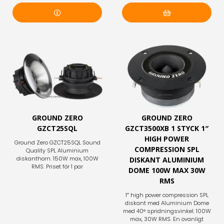
Mer info
Lägg i varukorg
GROUND ZERO
GROUND ZERO
GZCT25SQL
GZCT3500XB 1 STYCK 1″
HIGH POWER
Ground Zero GZCT25SQL Sound
COMPRESSION SPL
Quality SPL Aluminium
diskanthorn. 150W max, 100W
DISKANT ALUMINIUM
RMS. Priset för 1 par
DOME 100W MAX 30W
RMS
1″ high power compression SPL
diskant med Aluminium Dome
med 40° spridningsvinkel. 100W
max, 30W RMS. En ovanligt