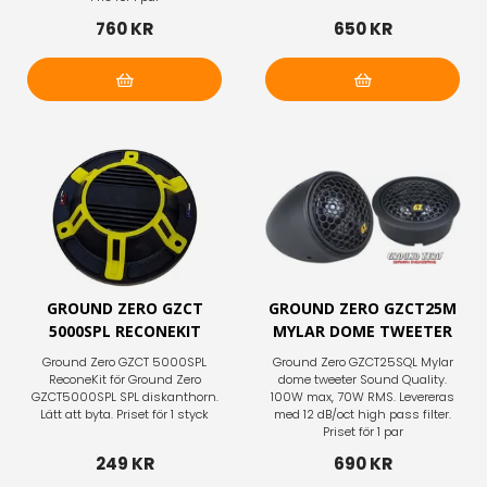
760 KR
650 KR
Lägg i varukorg
Lägg i varukorg
GROUND ZERO GZCT
GROUND ZERO GZCT25M
5000SPL RECONEKIT
MYLAR DOME TWEETER
Ground Zero GZCT 5000SPL
Ground Zero GZCT25SQL Mylar
ReconeKit för Ground Zero
dome tweeter Sound Quality.
GZCT5000SPL SPL diskanthorn.
100W max, 70W RMS. Levereras
Lätt att byta. Priset för 1 styck
med 12 dB/oct high pass filter.
Priset för 1 par
249 KR
690 KR