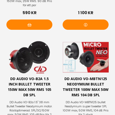
150W max, 25W RMS. 90 dB. Pris
för ett par
590 KR
1 100 KR
Lägg i varukorg
Mer info
DD AUDIO VO-B2A 1.5
DD AUDIO VO-MBTN125
INCH BULLET TWEETER
NEODYMIUM BULLET
150W MAX 50W RMS 105
TWEETER 100W MAX 50W
DB SPL
RMS 104 DB SPL
DD Audio VO-B2a 1.5" 38 mm
DD Audio VO-MBTN125 bullet
Bullet Tweeter Neodymium motor.
Neodymium super tweeter SPL
Röstoptimerad. SPL/SQ 150W
100W max, 50W RMS, 104 dB. Pris
max, 50W RMS, 105 dB Pris för 2
för 2 styck