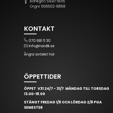
Bankgiro 5930-8015
Orgnr 556502-8858
KONTAKT
070 681 11 30
info@nardik.se
Ångra avtalet här
ÖPPETTIDER
ÖPPET V31 24/7 - 31/7 MÅNDAG TILL TORSDAG
13.00-18.00
STÄNGT FREDAG 1/8 OCH LÖRDAG 2/8 PGA
SEMESTER