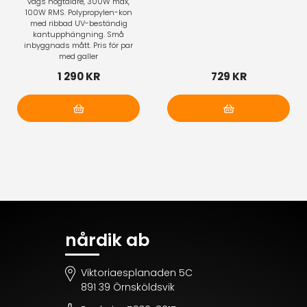
vägs högtalare, 300W max,
100W RMS. Polypropylen-kon
med ribbad UV-beständig
kantupphängning. Små
inbyggnads mått. Pris för par
med galler
1 290 KR
729 KR
Lägg i varukorg
Lägg i varukorg
nårdik ab
Viktoriaesplanaden 5C
891 39 Örnsköldsvik