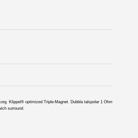
korg.
Klippel® optimized Triple-Magnet
. Dubbla talspolar 1
Ohm
wich surround
.