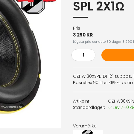
SPL 2X1Ω
Pris
3 290 KR
Lägsta pris senaste 30 dagar 3 290 
GZHW 30XSPL-D1 12" subbas. 1
Basreflex 90 Lite. KIPPEL optime
Artikelnr:
GZHW30XSPL
Standardlager:
Lev 7-10 
Varumärke