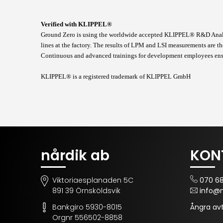
Verified with KLIPPEL®
Ground Zero is using the worldwide accepted KLIPPEL® R&D Analyz
lines at the factory. The results of LPM and LSI measurements are th
Continuous and advanced trainings for development employees ensur
KLIPPEL® is a registered trademark of KLIPPEL GmbH
nårdik ab
KON
Viktoriaesplanaden 5C
070 681
891 39 Örnsköldsvik
info@n
Bankgiro 5930-8015
Ångra avt
Orgnr 556502-8858