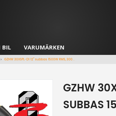
 BIL
VARUMÄRKEN
GZHW 30XSPL-D1 12" subbas 1500W RMS, 300...
GZHW 30XS
SUBBAS 1