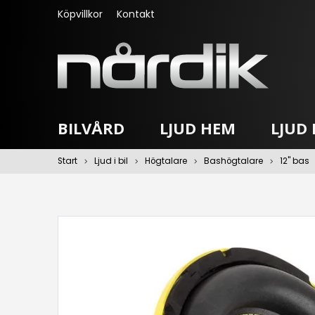
Köpvillkor
Kontakt
BILVÅRD
LJUD HEM
LJUD I
Start
Ljud i bil
Högtalare
Bashögtalare
12" bas