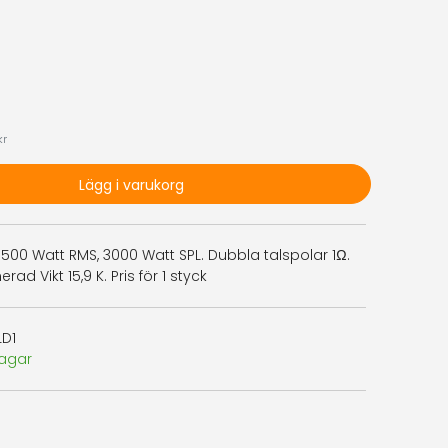
kr
Lägg i varukorg
500 Watt RMS, 3000 Watt SPL. Dubbla talspolar 1Ω.
rad Vikt 15,9 K. Pris för 1 styck
D1
dagar