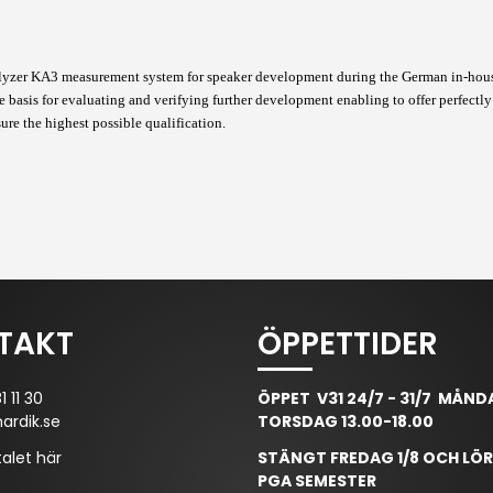
er KA3 measurement system for speaker development during the German in-house 
e basis for evaluating and verifying further development enabling to offer perfectl
e the highest possible qualification.
TAKT
ÖPPETTIDER
 11 30
ÖPPET V31 24/7 - 31/7 MÅND
ardik.se
TORSDAG 13.00-18.00
alet här
STÄNGT FREDAG 1/8 OCH LÖ
PGA SEMESTER