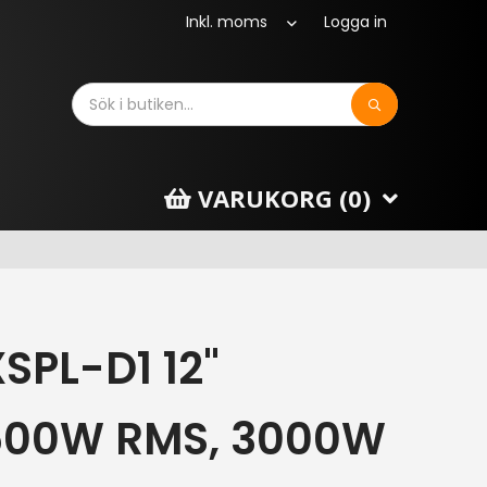
Logga in
Sök
VARUKORG (
0
)
PL-D1 12"
500W RMS, 3000W