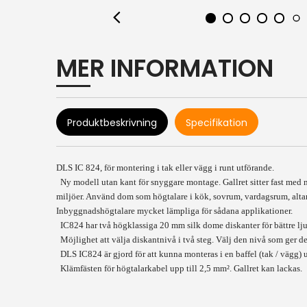
MER INFORMATION
Produktbeskrivning
Specifikation
DLS IC 824, för montering i tak eller vägg i runt utförande.
Ny modell utan kant för snyggare montage. Gallret sitter fast med m
miljöer. Använd dom som högtalare i kök, sovrum, vardagsrum, altan
Inbyggnadshögtalare mycket lämpliga för sådana applikationer.
IC824 har två högklassiga 20 mm silk dome diskanter för bättre lju
Möjlighet att välja diskantnivå i två steg. Välj den nivå som ger det 
DLS IC824 är gjord för att kunna monteras i en baffel (tak / vägg)
Klämfästen för högtalarkabel upp till 2,5 mm². Gallret kan lackas.