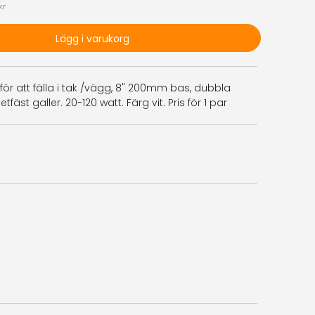
kr
Lägg i varukorg
för att fälla i tak /vägg, 8" 200mm bas, dubbla
st galler. 20-120 watt. Färg vit. Pris för 1 par
)