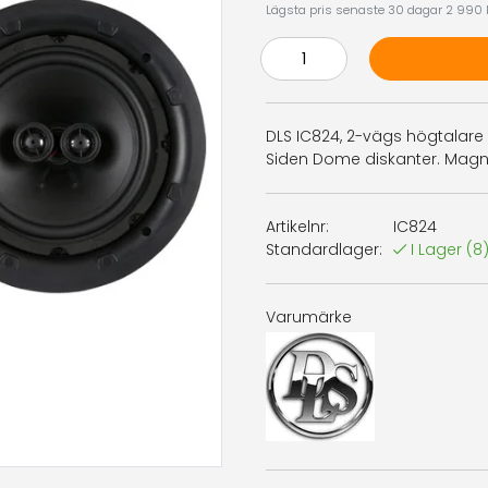
Lägsta pris senaste 30 dagar 2 990 
DLS IC824, 2-vägs högtalare 
Siden Dome diskanter. Magnetfä
Artikelnr:
IC824
Standardlager:
I Lager
(8
Varumärke