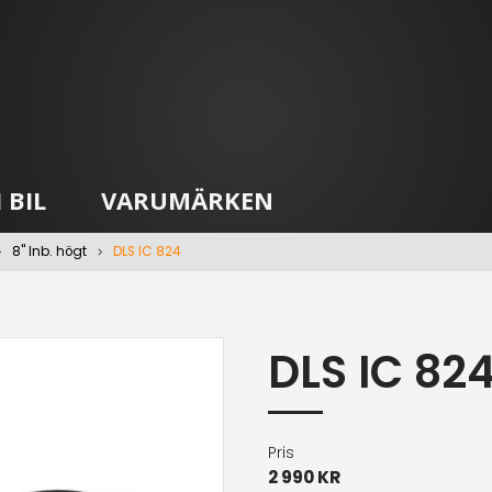
 BIL
VARUMÄRKEN
8" Inb. högt
DLS IC 824
DLS IC 82
Pris
2 990 KR