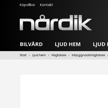
Köpvillkor
Kontakt
BILVÅRD
LJUD HEM
LJUD I
Start
Ljud hem
Högtalare
Inbyggnadshögtalare