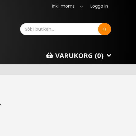
Logga in
Sök
VARUKORG (
0
)
4