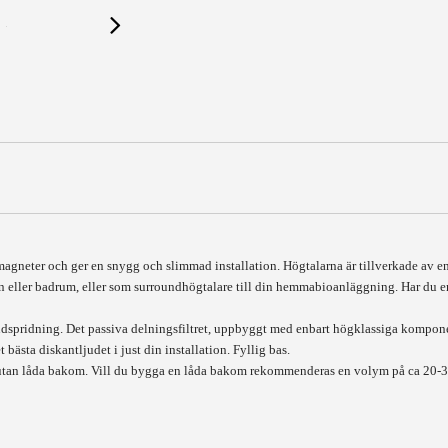
agneter och ger en snygg och slimmad installation. Högtalarna är tillverkade av enb
 eller badrum, eller som surroundhögtalare till din hemmabioanläggning. Har du en 
dspridning. Det passiva delningsfiltret, uppbyggt med enbart högklassiga komponen
bästa diskantljudet i just din installation. Fyllig bas.
 utan låda bakom. Vill du bygga en låda bakom rekommenderas en volym på ca 20-30 l