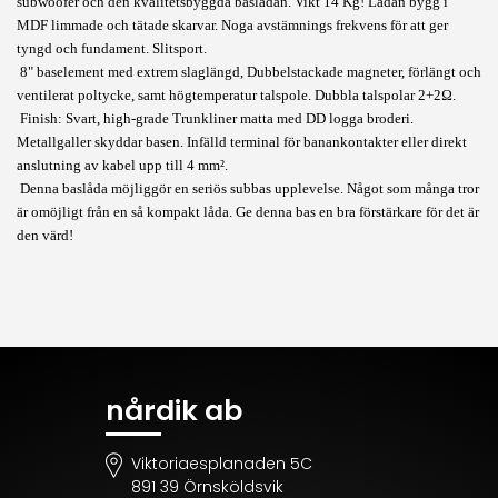
subwoofer och den kvalitetsbyggda baslådan. Vikt 14 Kg! Lådan bygg i
MDF limmade och tätade skarvar. Noga avstämnings frekvens för att ger
tyngd och fundament. Slitsport.
8" baselement med extrem slaglängd, Dubbelstackade magneter, förlängt och
ventilerat poltycke, samt högtemperatur talspole. Dubbla talspolar 2+2Ω.
Finish: Svart, high-grade Trunkliner matta med DD logga broderi.
Metallgaller skyddar basen. Infälld terminal för banankontakter eller direkt
anslutning av kabel upp till 4 mm².
Denna baslåda möjliggör en seriös subbas upplevelse. Något som många tror
är omöjligt från en så kompakt låda. Ge denna bas en bra förstärkare för det är
den värd!
nårdik ab
Viktoriaesplanaden 5C
891 39 Örnsköldsvik