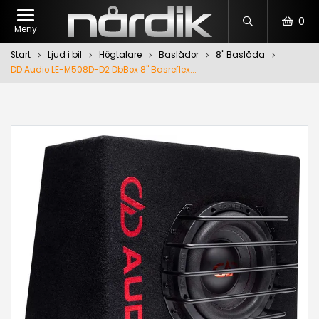
0
Meny
Start
Ljud i bil
Högtalare
Baslådor
8" Baslåda
DD Audio LE-M508D-D2 DbBox 8" Basreflex...