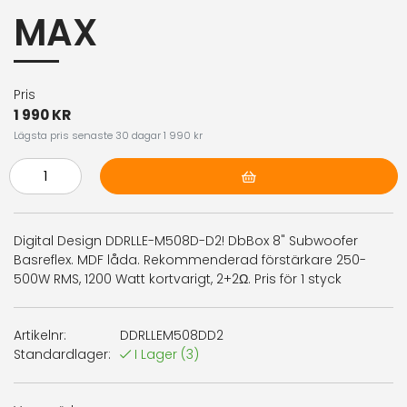
MAX
Pris
1 990 KR
Lägsta pris senaste 30 dagar 1 990 kr
Lägg i varukorg
Digital Design DDRLLE-M508D-D2! DbBox 8" Subwoofer
Basreflex. MDF låda. Rekommenderad förstärkare 250-
500W RMS, 1200 Watt kortvarigt, 2+2Ω. Pris för 1 styck
Artikelnr:
DDRLLEM508DD2
Standardlager:
I Lager
(3)