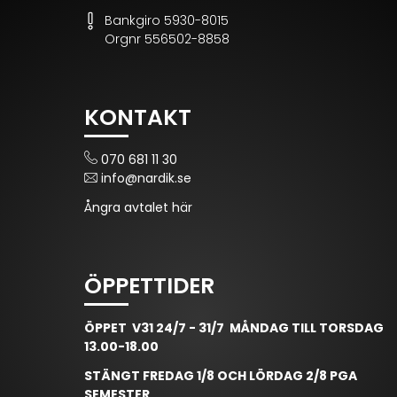
Bankgiro 5930-8015
Orgnr 556502-8858
KONTAKT
070 681 11 30
info@nardik.se
Ångra avtalet här
ÖPPETTIDER
ÖPPET V31 24/7 - 31/7 MÅNDAG TILL TORSDAG
13.00-18.00
STÄNGT FREDAG 1/8 OCH LÖRDAG 2/8 PGA
SEMESTER