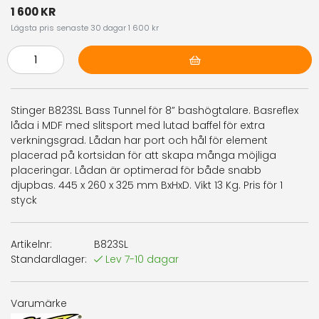
1 600 KR
Lägsta pris senaste 30 dagar 1 600 kr
Lägg i varukorg
Stinger B823SL Bass Tunnel för 8” bashögtalare. Basreflex
låda i MDF med slitsport med lutad baffel för extra
verkningsgrad. Lådan har port och hål för element
placerad på kortsidan för att skapa många möjliga
placeringar. Lådan är optimerad för både snabb
djupbas. 445 x 260 x 325 mm BxHxD. Vikt 13 Kg. Pris för 1
styck
Artikelnr:
B823SL
Standardlager:
Lev 7-10 dagar
Varumärke