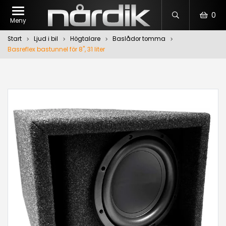
0
Meny
Start
Ljud i bil
Högtalare
Baslådor tomma
Basreflex bastunnel för 8", 31 liter