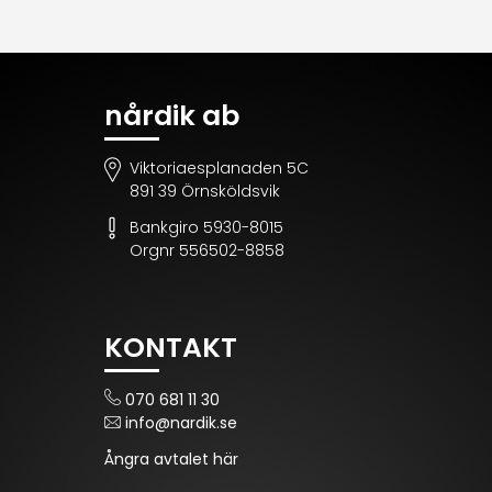
nårdik ab
Viktoriaesplanaden 5C
891 39 Örnsköldsvik
Bankgiro 5930-8015
Orgnr 556502-8858
KONTAKT
070 681 11 30
info@nardik.se
Ångra avtalet här