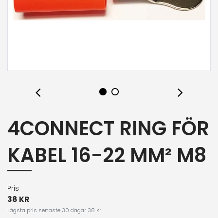
4CONNECT RING FÖR
KABEL 16-22 MM² M8
Pris
38 KR
Lägsta pris senaste 30 dagar 38 kr