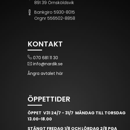
891 39 Örnsköldsvik
Bankgiro 5930-8015
Orgnr 556502-8858
KONTAKT
070 681 11 30
info@nardik.se
Ångra avtalet här
ÖPPETTIDER
ÖPPET V31 24/7 - 31/7 MÅNDAG TILL TORSDAG
13.00-18.00
STÄNGT FREDAG 1/8 OCH LÖRDAG 2/8 PGA