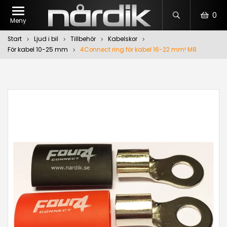
0
Meny
Start
Ljud i bil
Tillbehör
Kabelskor
För kabel 10-25 mm
4Connect ring för kabel 16-22 mm² M8